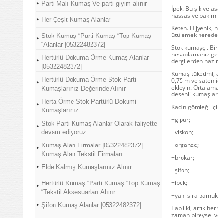
Parti Malı Kumaş Ve parti giyim alınır
İpek. Bu şık ve a
hassas ve bakım g
Her Çeşit Kumaş Alanlar
Keten. Hijyenik, 
ütülemek neredeys
Stok Kumaş “Parti Kumaş “Top Kumaş
“Alanlar |05322482372|
Stok kumaşçı. Bi
hesaplamanız gere
Hertürlü Dokuma Örme Kumaş Alanlar
dergilerden hazır 
|05322482372|
Kumaş tüketimi, a
Hertürlü Dokuma Örme Stok Parti
0,75 m ve saten 
ekleyin. Ortalama 
Kumaşlarınız Değerinde Alınır
desenli kumaşlar
Herta Örme Stok Partürlü Dokumi
Kadın gömleği içi
Kumaşlarınız
+gipür;
Stok Parti Kumaş Alanlar Olarak faliyette
+viskon;
devam ediyoruz
+organze;
Kumaş Alan Firmalar |05322482372|
Kumaş Alan Tekstil Firmaları
+brokar;
Elde Kalmış Kumaşlarınız Alınır
+şifon;
+ipek;
Hertürlü Kumaş “Parti Kumaş “Top Kumaş
“Tekstil Aksesuarları Alınır.
+yanı sıra pamuk
Şifon Kumaş Alanlar |05322482372|
Tabii ki, artık h
zaman bireysel ve