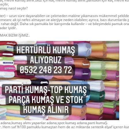
n kaç metre kumaş alınır,bluz için kaç metre kumaş alınır,pantolon için kaç metre k
eçilir,
maş nasıl seçilir?
ster) – uzun süre dayanabilen ve çekmeden makine yıkamasını mükemmel şekilde 
emeanc ak iyi nefes almayan ve alerjiye neden olabilen; ayrıca, bazı durumlarda 
rahat değil. Daha sık pamukla bir karışımda kullanılır – ve bileşimdeki pamuk or
dar iyidir.
AK BİZİM İŞİMİZ..
 adana,kumaş alımı yapanlar adana,spot kumaş adana,parti kumaŞ.
ır. Hem saf %100 pamuklu kumaştan hem de az miktarda sentetik elyaf içeren k