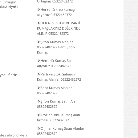
Ortağınız 05322482372
r. Örneğin
lastikiyetini
Her türlü krep kumaşı
alıyoruz 0 5322482372
HER NEVİ STOK VE PARTİ
KUMAŞLARINIZ DEĞERİNDE
ALINIR 05322482372
Şifon Kumaş Alanlar
05322482372 Parti Şifon
Kumaş
Hertürlü Kumaş Satın
Alıyoruz 05322482372
Parti ve Stok Gabardin
ca liflerin
Kumaş Alanlar 05322482372
Spot Kumaş Alanlar
05322482372
Şifon Kumaş Satın Alan
05322482372
Zeytinburnu Kumaş Alan
firması 05322482372
Orjinal Kumaş Satın Alanlar
05322482372
fes alabildikleri