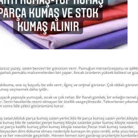
rüzsüz yüzey, saten benzeri bir görünüm verir. Pamuğun merserizasyonu ve iplikl
 pahalı pamuklu malzemelerden biri yapar. Ancak ürünlerin yüksek kalitesi ve güz
 dokuma, ona üç boyutlu bir etki verir, ilginç ve orijinal görünür. Çok iddialı görü
kumaş seçmemek daha iyidir.
uşacık yapısıyla yumuşak, sıcak ve çok rahat. Bir flanel gömlek, bir erkeğin teme
r. Serin havalarda resmi olmayan bir özellik vazgeçilmezdir. Tekrarlanan yıkama
an sonra bile çekici görünümünü korur.
aş satan,kiloluk parça kumaş satan yerler,kilo ile parça kumaş satan yerler,kiloy
ça kumaş kilo ile satanlar,penye kumaş kiloyla satanlar,polar kumaş kiloyla satanla
lar,parça kadife kumaş,şifon kumaş kiloyla satanlar,Pazar malı kumaş satanlar,
in beyazdan dimi dokuma olması nedeniyle kumaşın ön yüzü renkli, arka yüzü beyaz
a ve her mevsimde geçerlidir. Hemen hemen tüm gardırop ürünleriyle kombinlen