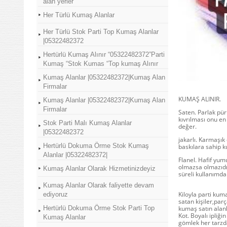
alan yerler
Her Türlü Kumaş Alanlar
Her Türlü Stok Parti Top Kumaş Alanlar
|05322482372
Hertürlü Kumaş Alınır “05322482372”Parti
Kumaş “Stok Kumas “Top kumaş Alınır
Kumaş Alanlar |05322482372|Kumaş Alan
Firmalar
KUMAŞ ALINIR.
Kumaş Alanlar |05322482372|Kumaş Alan
Firmalar
Saten. Parlak pü
kıvrılması onu en
Stok Parti Malı Kumaş Alanlar
değer.
|05322482372
jakarlı. Karmaşık
Hertürlü Dokuma Örme Stok Kumaş
baskılara sahip 
Alanlar |05322482372|
Flanel. Hafif yum
olmazsa olmazıdı
Kumaş Alanlar Olarak Hizmetinizdeyiz
süreli kullanımd
Kumaş Alanlar Olarak faliyette devam
Kiloyla parti kum
ediyoruz
satan kişiler,par
Hertürlü Dokuma Örme Stok Parti Top
kumaş satın alan
Kot. Boyalı ipliğ
Kumaş Alanlar
gömlek her tarzd