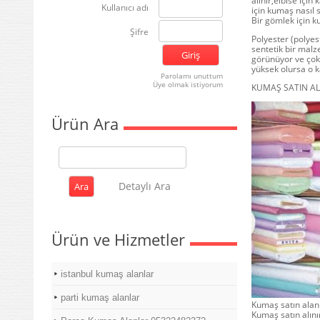
alınır,elbise içi
Kullanıcı adı
için kumaş nasıl s
Bir gömlek için ku
Şifre
Polyester (polye
sentetik bir malz
görünüyor ve çok 
yüksek olursa o ka
Parolamı unuttum
Üye olmak istiyorum
KUMAŞ SATIN ALM
Ürün Ara
Detaylı Ara
Ürün ve Hizmetler
istanbul kumaş alanlar
parti kumaş alanlar
Kumaş satın alan
Kumaş satın alın