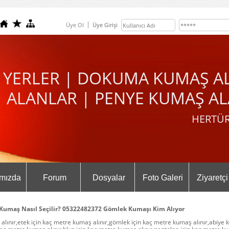
Üye Ol
Üye Girişi
 YERLER | DOKUMA KUMAŞ A
ALANLAR | PENYE KUMAŞ AL
HERTÜR
mızda
Forum
Dosyalar
Foto Galeri
Ziyaretçi
 Kumaş Nasıl Seçilir? 05322482372 Gömlek Kumaşı Kim Alıyor
alınır,etek için kaç metre kumaş alınır,gömlek için kaç metre kumaş alınır,abiye