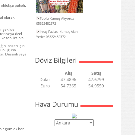
 oldukça pahalı,
al olarak
Toplu Kumaş Alıyoruz
05322482372
r şekilde
İhraç Fazlası Kumaş Alan
’ten veya özel
Yerler 05322482372
kesebilirsiniz.
ğin, pazen için –
uzunluğuna
kir. Desenli veya
Döviz Bilgileri
Alış
Satış
Dolar
47.4896
47.6799
Euro
54.7365
54.9559
Hava Durumu
 bir gömlek her