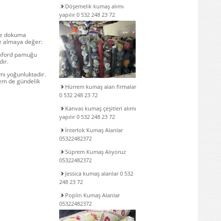
Döşemelik kumaş alımı
yapılır 0 532 248 23 72
 ve dokuma
ate almaya değer:
 Oxford pamuğu
dir.
nı yoğunluktadır.
 hem de gündelik
Hürrem kumaş alan firmalar
0 532 248 23 72
Kanvas kumaş çeşitleri alımı
yapılır 0 532 248 23 72
İnterlok Kumaş Alanlar
05322482372
Süprem Kumaş Alıyoruz
05322482372
Jessica kumaş alanlar 0 532
248 23 72
Poplin Kumaş Alanlar
05322482372