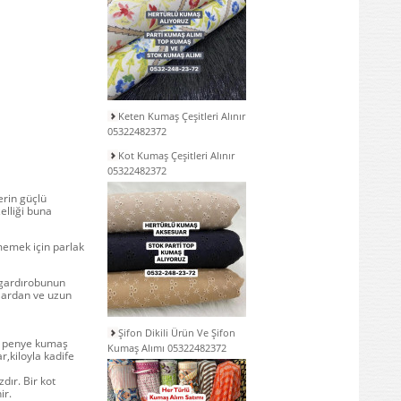
Keten Kumaş Çeşitleri Alınır
05322482372
Kot Kumaş Çeşitleri Alınır
05322482372
erin güçlü
elliği buna
nmemek için parlak
l gardırobunun
lardan ve uzun
Şifon Dikili Ürün Ve Şifon
la penye kumaş
Kumaş Alımı 05322482372
r,kiloyla kadife
dır. Bir kot
ir.