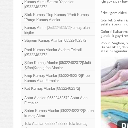
için çok sıcak ha
Kumaş Alımı Satımı Yapanlar
|05322482372
Erkek gömlekleri
Stok Kumaş “Top Kumaş “Parti Kumaş
“Parça Kumaş Alanlar
Gömlek üretimi iç
şekilleri bakımınd
Kumaş Alınır |05322482372|kumaş alan
Oxford. Kabartma 
kişiler
gündelik gayri res
Süprem Kumaş Alanlar |05322482372
Poplin. Sağlam, p
Bu özellikler, dah
Parti Kumaş Alanlar Avdem Tekstil
stil için uygundur
|05322482372
Şifon Kumaş Alanlar |05322482372|Multi
Şifon|Krep şifon Alanlar
Krep Kumaş Alanlar |05322482372|Krep
Kumas Alan Firmalar
Kot Kumaş Alanlar |05322482372|
Astar Alanlar |05322482372|Astar Alan
Firmalar
Saten Kumaş Alanlar |05322482372|Saten
kumaş Alımı
Tela Alanlar |05322482372|Tela kumaş