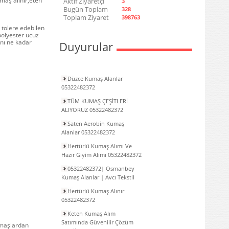
umaş alınır,eten
Aktif Ziyaretçi
3
Bugün Toplam
328
Toplam Ziyaret
398763
tolere edebilen
polyester ucuz
anı ne kadar
Duyurular
Düzce Kumaş Alanlar
05322482372
TÜM KUMAŞ ÇEŞİTLERİ
ALIYORUZ 05322482372
Saten Aerobin Kumaş
Alanlar 05322482372
Hertürlü Kumaş Alımı Ve
Hazır Giyim Alımı 05322482372
05322482372| Osmanbey
Kumaş Alanlar | Avcı Tekstil
Hertürlü Kumaş Alınır
05322482372
Keten Kumaş Alım
Satımında Güvenilir Çözüm
umaşlardan