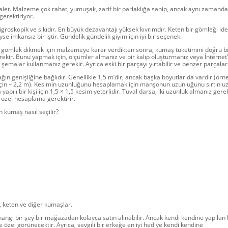
salet. Malzeme çok rahat, yumuşak, zarif bir parlaklığa sahip, ancak aynı zamanda
erektiriyor.
higroskopik ve sıkıdır. En büyük dezavantajı yüksek kıvrımdır. Keten bir gömleği ide
e imkansız bir iştir. Gündelik gündelik giyim için iyi bir seçenek.
r gömlek dikmek için malzemeye karar verdikten sonra, kumaş tüketimini doğru bi
kir. Bunu yapmak için, ölçümler almanız ve bir kalıp oluşturmanız veya İnternet
şemalar kullanmanız gerekir. Ayrıca eski bir parçayı yırtabilir ve benzer parçaları 
ğın genişliğine bağlıdır. Genellikle 1,5 m’dir, ancak başka boyutlar da vardır (örne
için – 2,2 m). Kesimin uzunluğunu hesaplamak için manşonun uzunluğunu sırtın 
yapılı bir kişi için 1,5 × 1,5 kesim yeterlidir. Tuval darsa, iki uzunluk almanız gere
 özel hesaplama gerektirir.
n kumaş nasıl seçilir?
, keten ve diğer kumaşlar.
erhangi bir şey bir mağazadan kolayca satın alınabilir. Ancak kendi kendine yapılan
 özel görünecektir. Ayrıca, sevgili bir erkeğe en iyi hediye kendi kendine