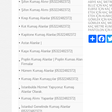
Şifon Kumaş Alınır |05322482372|
ABİYE KAÇ METR
BLUZ İÇİN KAÇ 
ELBİSE İÇİN KAÇ
Şifon Kumaş Alımı |05322482372|
ETEK İÇİN KAÇ 
ETEK İÇİN KUMAŞ
Krep Kumaş Alanlar |05322482372|
GÖMLEK İÇİN KA
GÖMLEK KAÇ ME
KAÇ METRE KUMA
Kot Kumaş Alanlar |05322482372|
PANTOLON İÇİN 
Kapitone Kumaş Alanlar,05322482372
Paylaş
Fac
Astar Alanlar |
Kaşe Kumaş Alanlar |05322482372|
Poplin Kumaş Alanlar | Poplin Kumas Alan
Firmalar
Hürrem Kumaş Alanlar |05322482372|
Kumaş Alan Kumaşçılar |05322482372|
İstanbulda Hizmet Yapıyoruz Kumaş
Alanlar Olarak.
Kumaş Alımı Yapanlar |05322482372|
İstanbul Genelinde Kumaş Alanlar
|05322482372|