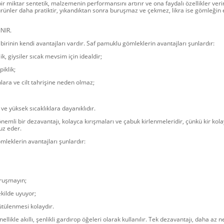
bir miktar sentetik, malzemenin performansını artırır ve ona faydalı özellikler veri
 ürünler daha pratiktir, yıkandıktan sonra buruşmaz ve çekmez, likra ise gömleğin e
NIR.
birinin kendi avantajları vardır. Saf pamuklu gömleklerin avantajları şunlardır:
lik, giysiler sıcak mevsim için idealdir;
iklik;
nlara ve cilt tahrişine neden olmaz;
ve yüksek sıcaklıklara dayanıklıdır.
nemli bir dezavantajı, kolayca kırışmaları ve çabuk kirlenmeleridir, çünkü kir kolay
fuz eder.
ömleklerin avantajları şunlardır:
uruşmayın;
ekilde uyuyor;
ütülenmesi kolaydır.
ellikle akıllı, şenlikli gardırop öğeleri olarak kullanılır. Tek dezavantajı, daha az ne