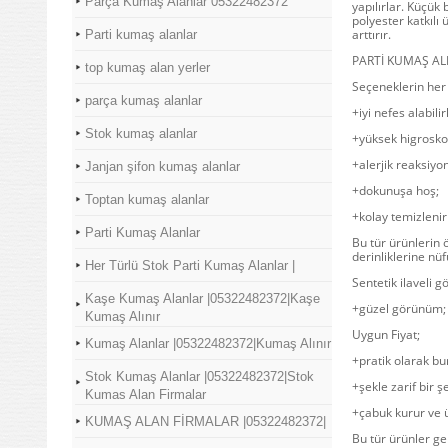
Parça Kumaş Alanlar 05322482372
yapılırlar. Küçük 
polyester katkılı
arttırır.
Parti kumaş alanlar
PARTİ KUMAŞ ALI
top kumaş alan yerler
Seçeneklerin her 
parça kumaş alanlar
+iyi nefes alabilir
Stok kumaş alanlar
+yüksek higroskop
+alerjik reaksiyo
Janjan şifon kumaş alanlar
+dokunuşa hoş;
Toptan kumaş alanlar
+kolay temizlenir 
Parti Kumaş Alanlar
Bu tür ürünlerin ö
derinliklerine nü
Her Türlü Stok Parti Kumaş Alanlar |
Sentetik ilaveli g
Kaşe Kumaş Alanlar |05322482372|Kaşe
+güzel görünüm;
Kumaş Alınır
Uygun Fiyat;
Kumaş Alanlar |05322482372|Kumaş Alınır
+pratik olarak b
Stok Kumaş Alanlar |05322482372|Stok
+şekle zarif bir ş
Kumas Alan Firmalar
+çabuk kurur ve 
KUMAŞ ALAN FİRMALAR |05322482372|
Bu tür ürünler gen