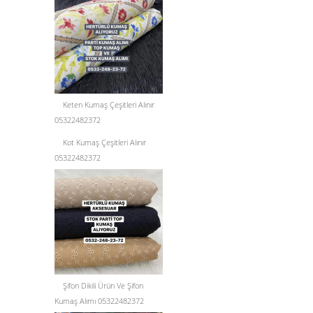
Keten Kumaş Çeşitleri Alınır
05322482372
Kot Kumaş Çeşitleri Alınır
05322482372
Şifon Dikili Ürün Ve Şifon
Kumaş Alımı 05322482372