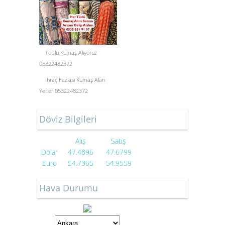
Toplu Kumaş Alıyoruz
05322482372
İhraç Fazlası Kumaş Alan
Yerler 05322482372
Döviz Bilgileri
Alış
Satış
Dolar
47.4896
47.6799
Euro
54.7365
54.9559
Hava Durumu