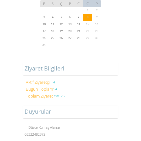
P
S
Ç
P
C
C
P
1
2
3
4
5
6
7
8
9
10
11
12
13
14
15
16
17
18
19
20
21
22
23
24
25
26
27
28
29
30
31
Ziyaret Bilgileri
Aktif Ziyaretçi
4
Bugün Toplam
54
Toplam Ziyaret
398125
Duyurular
Düzce Kumaş Alanlar
05322482372