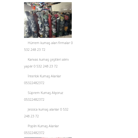
Hürrem kumaş alan firmalar 0
532 248 23 72
Kanvas kumaş çeşitleri alımı
yapılır 0 532 248 23 72
İnterlok Kumaş Alanlar
05322482372
Süprem Kumaş Alıyoruz
05322482372
Jessica kumaş alanlar 0 532
248 23 72
Poplin Kumaş Alanlar
05322482372