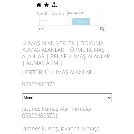
Üye Ol
Üye Girişi
KUMAŞ ALAN YERLER | DOKUMA
KUMAŞ ALANLAR | ÖRME KUMAŞ
ALANLAR | PENYE KUMAŞ ALANLAR
| KUMAŞ ALIM |
HERTÜRLÜ KUMAŞ ALANLAR |
05322482372 |
Javanes Kumaş Alan Firmalar
05322482372|
Javanes kumaş, Javanes kumaşçı,