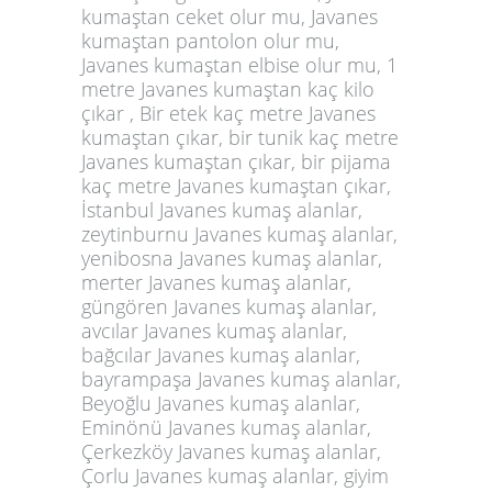
kumaştan ceket olur mu, Javanes
kumaştan pantolon olur mu,
Javanes kumaştan elbise olur mu, 1
metre Javanes kumaştan kaç kilo
çıkar , Bir etek kaç metre Javanes
kumaştan çıkar, bir tunik kaç metre
Javanes kumaştan çıkar, bir pijama
kaç metre Javanes kumaştan çıkar,
İstanbul Javanes kumaş alanlar,
zeytinburnu Javanes kumaş alanlar,
yenibosna Javanes kumaş alanlar,
merter Javanes kumaş alanlar,
güngören Javanes kumaş alanlar,
avcılar Javanes kumaş alanlar,
bağcılar Javanes kumaş alanlar,
bayrampaşa Javanes kumaş alanlar,
Beyoğlu Javanes kumaş alanlar,
Eminönü Javanes kumaş alanlar,
Çerkezköy Javanes kumaş alanlar,
Çorlu Javanes kumaş alanlar, giyim