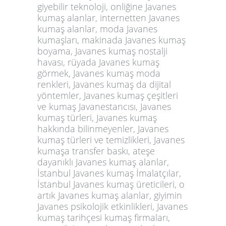
giyebilir teknoloji, onliğine Javanes
kumaş alanlar, internetten Javanes
kumaş alanlar, moda Javanes
kumaşları, makinada Javanes kumaş
boyama, Javanes kumaş nostalji
havası, rüyada Javanes kumaş
görmek, Javanes kumaş moda
renkleri, Javanes kumaş da dijital
yöntemler, Javanes kumaş çeşitleri
ve kumaş Javanestancısı, Javanes
kumaş türleri, Javanes kumaş
hakkında bilinmeyenler, Javanes
kumaş türleri ve temizlikleri, Javanes
kumaşa transfer baskı, ateşe
dayanıklı Javanes kumaş alanlar,
İstanbul Javanes kumaş İmalatçılar,
İstanbul Javanes kumaş üreticileri, o
artık Javanes kumaş alanlar, giyimin
Javanes psikolojik etkinlikleri, Javanes
kumaş tarihçesi kumaş firmaları,