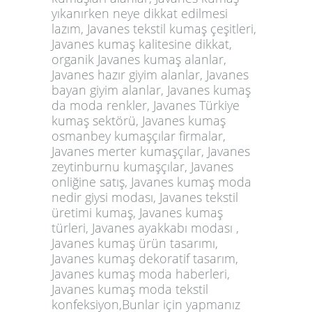
yıkanırken neye dikkat edilmesi
lazım, Javanes tekstil kumaş çeşitleri,
Javanes kumaş kalitesine dikkat,
organik Javanes kumaş alanlar,
Javanes hazır giyim alanlar, Javanes
bayan giyim alanlar, Javanes kumaş
da moda renkler, Javanes Türkiye
kumaş sektörü, Javanes kumaş
osmanbey kumaşçılar firmalar,
Javanes merter kumaşçılar, Javanes
zeytinburnu kumaşçılar, Javanes
onliğine satış, Javanes kumaş moda
nedir giysi modası, Javanes tekstil
üretimi kumaş, Javanes kumaş
türleri, Javanes ayakkabı modası ,
Javanes kumaş ürün tasarımı,
Javanes kumaş dekoratif tasarım,
Javanes kumaş moda haberleri,
Javanes kumaş moda tekstil
konfeksiyon,Bunlar için yapmanız