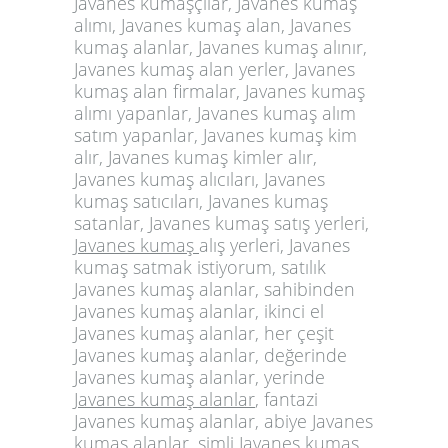
Javanes kumaşçılar, Javanes kumaş
alımı, Javanes kumaş alan, Javanes
kumaş alanlar, Javanes kumaş alınır,
Javanes kumaş alan yerler, Javanes
kumaş alan firmalar, Javanes kumaş
alımı yapanlar, Javanes kumaş alım
satım yapanlar, Javanes kumaş kim
alır, Javanes kumaş kimler alır,
Javanes kumaş alıcıları, Javanes
kumaş satıcıları, Javanes kumaş
satanlar, Javanes kumaş satış yerleri,
Javanes kumaş
alış yerleri, Javanes
kumaş satmak istiyorum, satılık
Javanes kumaş alanlar, sahibinden
Javanes kumaş alanlar, ikinci el
Javanes kumaş alanlar, her çeşit
Javanes kumaş alanlar, değerinde
Javanes kumaş alanlar, yerinde
Javanes kumaş alanlar
, fantazi
Javanes kumaş alanlar, abiye Javanes
kumaş alanlar, simli Javanes kumaş