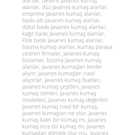
alanlar, desenli Javanes kumaş
alanlar, düz Javanes kumaş alanlar,
emprime Javanes kumaş alanlar,
baskı altı Javanes kumaş alanlar,
dijital baskı Javanes kumaş alanlar,
kağıt baskı Javanes kumaş alanlar,
Flok baskı Javanes kumaş alanlar,
basma kumaş alanlar, kumaş paraya
çeviren firmalar, Javanes kumaş
bozanlar, bozma Javanes kumaş
alanlar, Javanes kumaşları kimler
alıyor, Javanes kumaşları nasıl
alıyorlar, Javanes kumaş fiyatları,
Javanes kumaş çeşitleri, Javanes
kumaş isimleri, Javanes kumaş
modelleri, Javanes kumaş değerleri,
Javanes kumaş nasıl bir kumaş,
Javanes kumaştan ne olur, Javanes
kumaş kalın bir kumaş mı, Javanes
kumaş ince bir kumaş mı, Javanes
kumaştan gömlek olur mu, Javanes