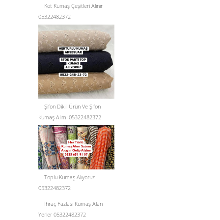
Kot Kumaş Çeşitleri Alınır
05322482372
Şifon Dikili Ürün Ve Şifon
Kumaş Alımı 05322482372
Toplu Kumaş Alıyoruz
05322482372
İhraç Fazlası Kumaş Alan
Yerler 05322482372