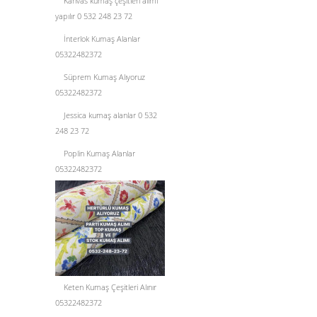
Kanvas kumaş çeşitleri alımı
yapılır 0 532 248 23 72
İnterlok Kumaş Alanlar
05322482372
Süprem Kumaş Alıyoruz
05322482372
Jessica kumaş alanlar 0 532
248 23 72
Poplin Kumaş Alanlar
05322482372
Keten Kumaş Çeşitleri Alınır
05322482372