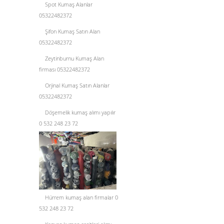
Spot Kumaş Alanlar
05322482372
Şifon Kumaş Satın Alan
05322482372
Zeytinburnu Kumaş Alan
firması 05322482372
Orjinal Kumaş Satın Alanlar
05322482372
Döşemelik kumaş alımı yapılır
0 532 248 23 72
Hürrem kumaş alan firmalar 0
532 248 23 72