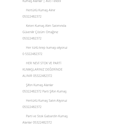
Kumaş Alanlar | Avcı Tekstil
Hertürlü Kumaş Alınır
05322482372
Keten Kumaş Alım Satımında
Güvenilir Çözüm Ortağınız
05322482372
Her türlü krep kumaşı alıyoruz
0 5322482372
HER NEVİ STOK VE PARTİ
KUMAŞLARINIZ DEĞERİNDE
ALINIR 05322482372
Şifon Kumaş Alanlar
05322482372 Parti Şifon Kumaş
Hertürlü Kumaş Satın Alıyoruz
05322482372
Parti ve Stok Gabardin Kumaş
Alanlar 05322482372