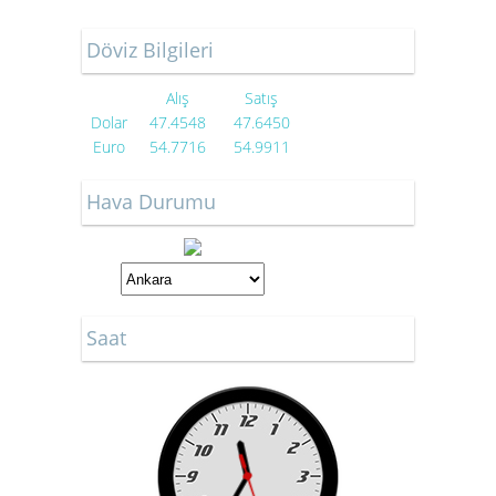
Döviz Bilgileri
Alış
Satış
Dolar
47.4548
47.6450
Euro
54.7716
54.9911
Hava Durumu
Saat