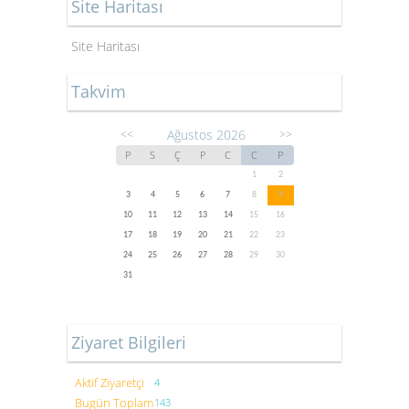
Site Haritası
Site Haritası
Takvim
Ağustos 2026
<<
>>
P
S
Ç
P
C
C
P
1
2
3
4
5
6
7
8
9
10
11
12
13
14
15
16
17
18
19
20
21
22
23
24
25
26
27
28
29
30
31
Ziyaret Bilgileri
Aktif Ziyaretçi
4
Bugün Toplam
143