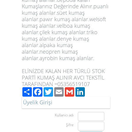
Kumaşlarınız Değerinde Alınır.puanlı
kumaş alanlar.süet kumaş
alanlar.pawır kumaş alanlar.welsoft
kumaş alanlar.velboa kumaş
alanlar.çilek kumaş alanlar.triko
kumaş alanlar.denye kumaş
alanlar.alpaka kumaş
alanlar.neopren kumaş
alanlar.ayrobin kumaş alanlar.
ELİNİZDE KALAN HER TÜRLÜ STOK
PARTİ KUMAŞ ALINIR
AVCI TEKSTİL
TARAFINDAN =05356519107
Paylaş
Facebook
Twitter
Email
Gmail
LinkedIn
Üyelik Girişi
Kullanıcı adı
Şifre