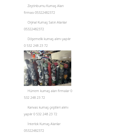
Zeytinburnu Kumaş Alan
firması 05322482372
Orjinal Kumaş Satın Alanlar
05322482372
Döşemelik kumaş alımı yapılır
0 532 248 23 72
Hürrem kumaş alan firmalar 0
532 248 23 72
Kanvas kumaş çeşitleri alımı
yapılır 0 532 248 23 72
İnterlok Kumaş Alanlar
05322482372