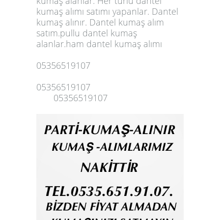
kumaş alanlar. Her türlü dantel
kumaş alımı satımı yapanlar. Dantel
kumaş alınır. Dantel kumaş alım
satım.pullu
dantel kumaş
alanlar
.ham dantel kumaş alımı
05356519107
05356519107
05356519107