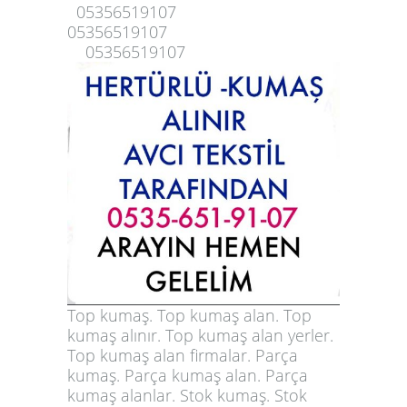
05356519107
05356519107
05356519107
Top kumaş. Top kumaş alan. Top
kumaş alınır. Top kumaş alan yerler.
Top kumaş alan firmalar. Parça
kumaş. Parça kumaş alan. Parça
kumaş alanlar. Stok kumaş. Stok