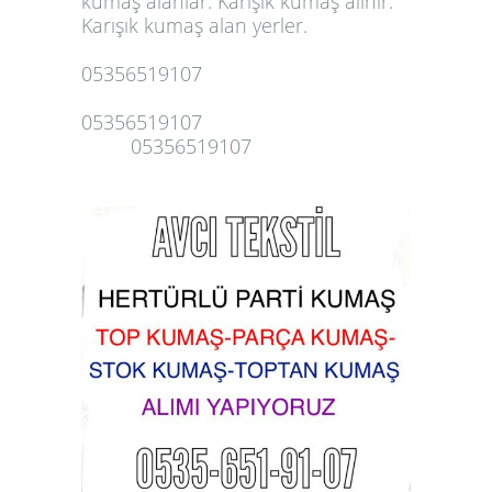
kumaş alanlar. Karışık kumaş alınır.
Karışık
kumaş alan yerler
.
05356519107
05356519107
05356519107