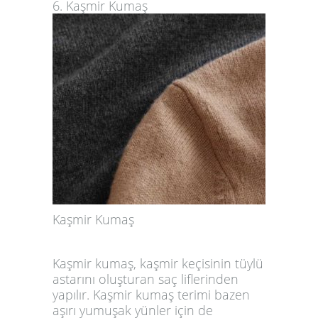
6. Kaşmir Kumaş
Kaşmir Kumaş
Kaşmir kumaş, kaşmir keçisinin tüylü
astarını oluşturan saç liflerinden
yapılır. Kaşmir kumaş terimi bazen
aşırı yumuşak yünler için de