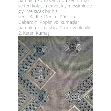
pamuklu kumaş vücudu serin tutar
ve teri kolayca emer, kış mevsiminde
giyilirse sıcak bir his
verir.
Kadife
,
Denim
, Pötikareli,
Gabardin, Poplin vb. kumaşlar
pamuklu kumaşlara örnek verilebilir.
2. Keten Kumaş