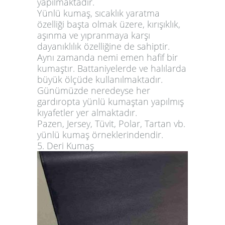
yapılmaktadır.
Yünlü kumaş, sıcaklık yaratma
özelliği başta olmak üzere, kırışıklık,
aşınma ve yıpranmaya karşı
dayanıklılık özelliğine de sahiptir.
Aynı zamanda nemi emen hafif bir
kumaştır. Battaniyelerde ve halılarda
büyük ölçüde kullanılmaktadır.
Günümüzde neredeyse her
gardıropta yünlü kumaştan yapılmış
kıyafetler yer almaktadır.
Pazen, Jersey, Tüvit, Polar, Tartan vb.
yünlü kumaş örneklerindendir.
5. Deri Kumaş