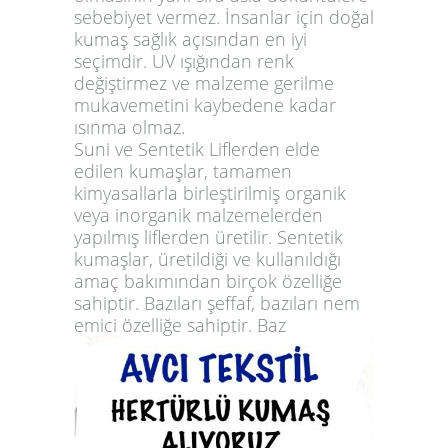
sebebiyet vermez. İnsanlar için doğal
kumaş sağlık açısından en iyi
seçimdir. UV ışığından renk
değiştirmez ve malzeme gerilme
mukavemetini kaybedene kadar
ısınma olmaz.
Suni ve Sentetik Liflerden elde
edilen kumaşlar
, tamamen
kimyasallarla birleştirilmiş organik
veya inorganik malzemelerden
yapılmış liflerden üretilir. Sentetik
kumaşlar, üretildiği ve kullanıldığı
amaç bakımından birçok özelliğe
sahiptir. Bazıları şeffaf, bazıları nem
emici özelliğe sahiptir. Baz