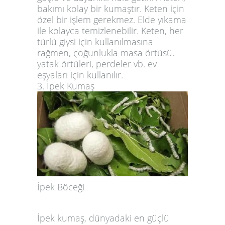
bakımı kolay bir kumaştır. Keten için
özel bir işlem gerekmez. Elde yıkama
ile kolayca temizlenebilir. Keten, her
türlü giysi için kullanılmasına
rağmen, çoğunlukla masa örtüsü,
yatak örtüleri, perdeler vb. ev
eşyaları için kullanılır.
3. İpek Kumaş
İpek Böceği
İpek kumaş, dünyadaki en güçlü