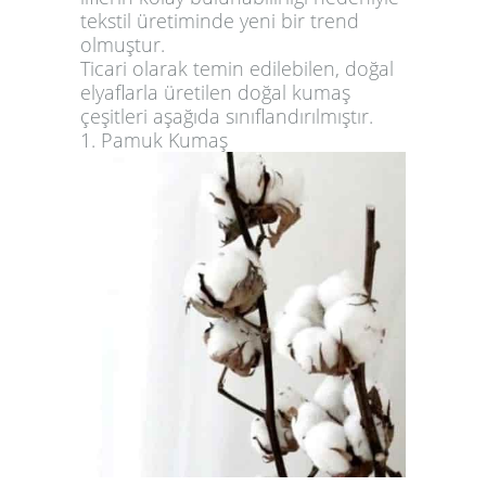
tekstil üretiminde yeni bir trend
olmuştur.
Ticari olarak temin edilebilen, doğal
elyaflarla üretilen doğal kumaş
çeşitleri aşağıda sınıflandırılmıştır.
1. Pamuk Kumaş