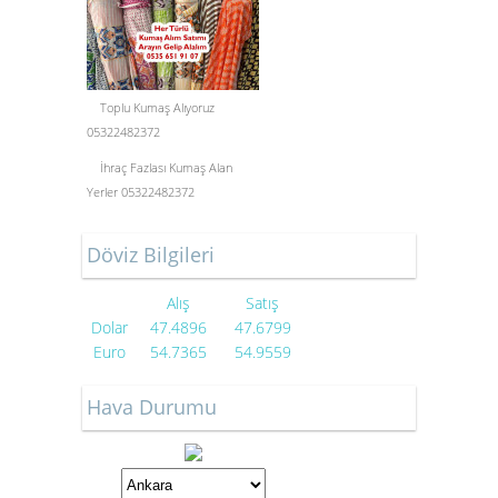
Toplu Kumaş Alıyoruz
05322482372
İhraç Fazlası Kumaş Alan
Yerler 05322482372
Döviz Bilgileri
Alış
Satış
Dolar
47.4896
47.6799
Euro
54.7365
54.9559
Hava Durumu