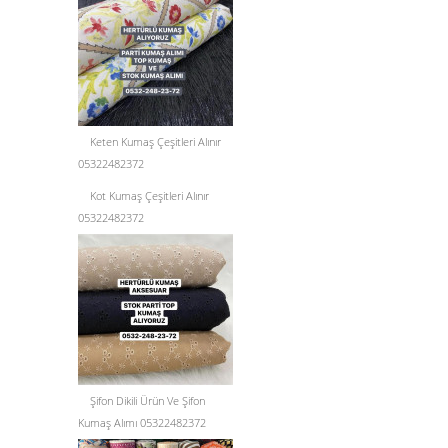
Keten Kumaş Çeşitleri Alınır
05322482372
Kot Kumaş Çeşitleri Alınır
05322482372
Şifon Dikili Ürün Ve Şifon
Kumaş Alımı 05322482372