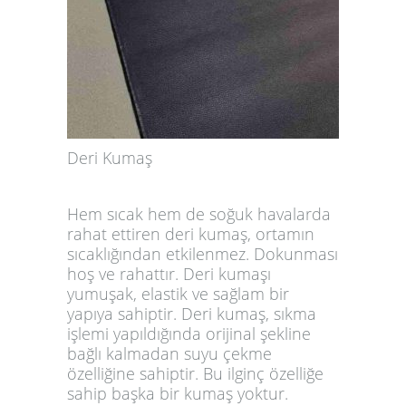
Deri Kumaş
Hem sıcak hem de soğuk havalarda
rahat ettiren deri kumaş, ortamın
sıcaklığından etkilenmez. Dokunması
hoş ve rahattır. Deri kumaşı
yumuşak, elastik ve sağlam bir
yapıya sahiptir. Deri kumaş, sıkma
işlemi yapıldığında orijinal şekline
bağlı kalmadan suyu çekme
özelliğine sahiptir. Bu ilginç özelliğe
sahip başka bir kumaş yoktur.