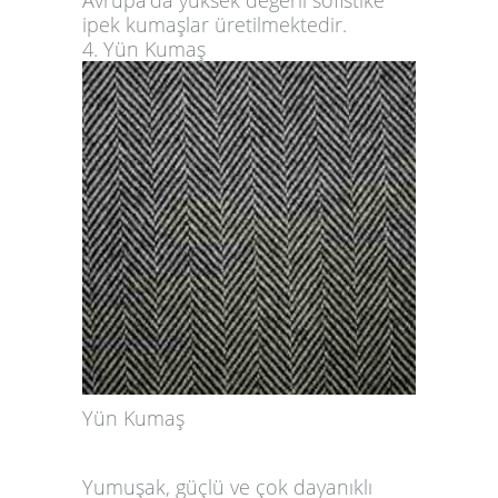
Avrupa’da yüksek değerli sofistike
ipek kumaşlar üretilmektedir.
4. Yün Kumaş
Yün Kumaş
Yumuşak, güçlü ve çok dayanıklı