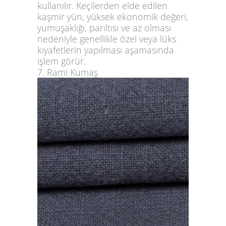
kullanılır. Keçilerden elde edilen
kaşmir yün, yüksek ekonomik değeri,
yumuşaklığı, parıltısı ve az olması
nedeniyle genellikle özel veya lüks
kıyafetlerin yapılması aşamasında
işlem görür.
7. Rami Kumaş