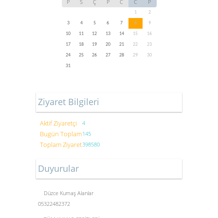
P
S
Ç
P
C
C
P
1
2
3
4
5
6
7
8
9
10
11
12
13
14
15
16
17
18
19
20
21
22
23
24
25
26
27
28
29
30
31
Ziyaret Bilgileri
Aktif Ziyaretçi
4
Bugün Toplam
145
Toplam Ziyaret
398580
Duyurular
Düzce Kumaş Alanlar
05322482372