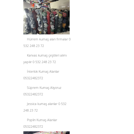
Hürrem kumaş alan firmalar 0
532 248 23 72
Kanvas kumaş çeşitleri alımı
yapılır 0 532 248 23 72
İnterlok Kumaş Alanlar
05322482372
Süprem Kumaş Alıyoruz
05322482372
Jessica kumaş alanlar 0 532
248 23 72
Poplin Kumaş Alanlar
05322482372