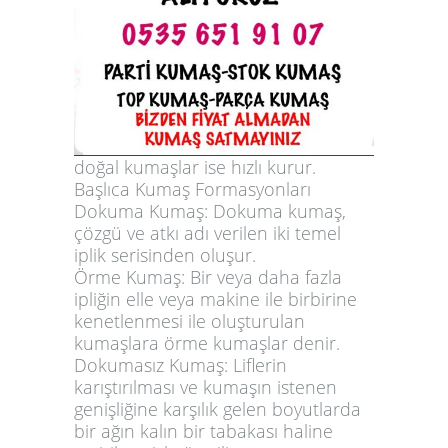
doğal kumaşlar ise hızlı kurur.
Başlıca Kumaş Formasyonları
Dokuma Kumaş
: Dokuma kumaş,
çözgü ve atkı adı verilen iki temel
iplik serisinden oluşur.
Örme Kumaş
: Bir veya daha fazla
ipliğin elle veya makine ile birbirine
kenetlenmesi ile oluşturulan
kumaşlara örme kumaşlar denir.
Dokumasız Kumaş
: Liflerin
karıştırılması ve kumaşın istenen
genişliğine karşılık gelen boyutlarda
bir ağın kalın bir tabakası haline