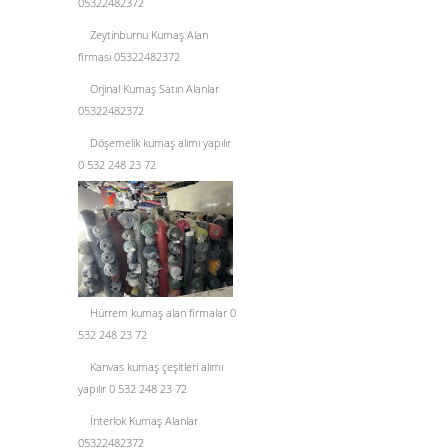
05322482372
Zeytinburnu Kumaş Alan
firması 05322482372
Orjinal Kumaş Satın Alanlar
05322482372
Döşemelik kumaş alımı yapılır
0 532 248 23 72
Hürrem kumaş alan firmalar 0
532 248 23 72
Kanvas kumaş çeşitleri alımı
yapılır 0 532 248 23 72
İnterlok Kumaş Alanlar
05322482372