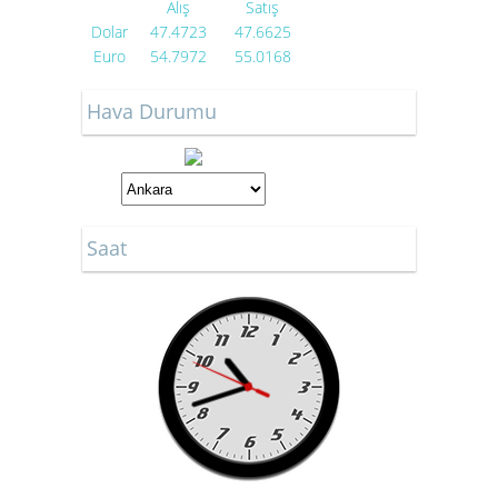
Alış
Satış
Dolar
47.4723
47.6625
Euro
54.7972
55.0168
Hava Durumu
Saat