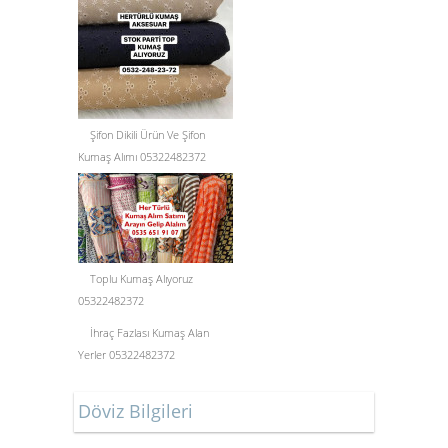
Şifon Dikili Ürün Ve Şifon
Kumaş Alımı 05322482372
Toplu Kumaş Alıyoruz
05322482372
İhraç Fazlası Kumaş Alan
Yerler 05322482372
Döviz Bilgileri