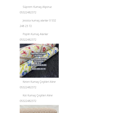
Süprem Kumaş Alıyoruz
05322482372
Jessica kumaş alanlar 0 532
248 23 72
Poplin Kumaş Alanlar
05322482372
Keten Kumaş Çeşitleri Alınır
05322482372
Kot Kumaş Çeşitleri Alınır
05322482372