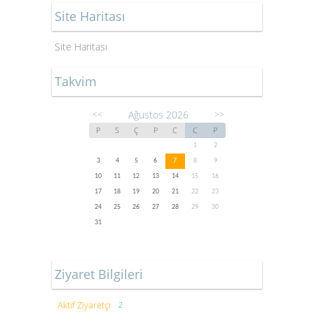
Site Haritası
Site Haritası
Takvim
Ağustos 2026
<<
>>
P
S
Ç
P
C
C
P
1
2
3
4
5
6
7
8
9
10
11
12
13
14
15
16
17
18
19
20
21
22
23
24
25
26
27
28
29
30
31
Ziyaret Bilgileri
Aktif Ziyaretçi
2