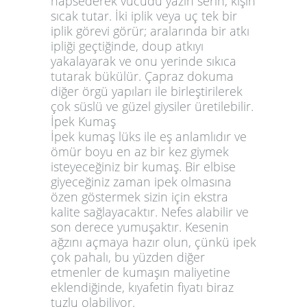
hapsederek vücudu yazın serin, kışın
sıcak tutar. İki iplik veya uç tek bir
iplik görevi görür; aralarında bir atkı
ipliği geçtiğinde, doup atkıyı
yakalayarak ve onu yerinde sıkıca
tutarak bükülür. Çapraz dokuma
diğer örgü yapıları ile birleştirilerek
çok süslü ve güzel giysiler üretilebilir.
İpek Kumaş
İpek kumaş lüks ile eş anlamlıdır ve
ömür boyu en az bir kez giymek
isteyeceğiniz bir kumaş. Bir elbise
giyeceğiniz zaman ipek olmasına
özen göstermek sizin için ekstra
kalite sağlayacaktır. Nefes alabilir ve
son derece yumuşaktır. Kesenin
ağzını açmaya hazır olun, çünkü ipek
çok pahalı, bu yüzden diğer
etmenler de kumaşın maliyetine
eklendiğinde, kıyafetin fiyatı biraz
tuzlu olabiliyor.