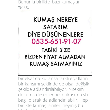
Bununla birlikte, bazı kumaşlar
%100
bir elyaf da kullansa farklı elyafların
bir karışımı şeklinde de olsa, değişik
şekilde adlandırılabiliyor. Nitekim
dokuma desenlerine, dokusuna vb.
bağlı olarak da adlandırılabilir. Hep
birlikte kumaş isimleri neymiş bu