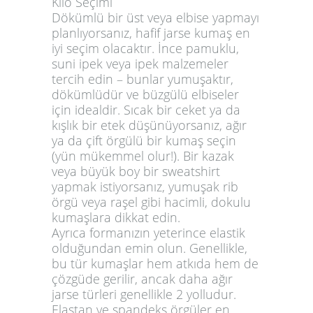
Kilo Seçimi
Dökümlü bir üst veya elbise yapmayı
planlıyorsanız, hafif jarse kumaş en
iyi seçim olacaktır. İnce pamuklu,
suni ipek veya ipek malzemeler
tercih edin – bunlar yumuşaktır,
dökümlüdür ve büzgülü elbiseler
için idealdir. Sıcak bir ceket ya da
kışlık bir etek düşünüyorsanız, ağır
ya da çift örgülü bir kumaş seçin
(yün mükemmel olur!). Bir kazak
veya büyük boy bir sweatshirt
yapmak istiyorsanız, yumuşak rib
örgü veya raşel gibi hacimli, dokulu
kumaşlara dikkat edin.
Ayrıca formanızın yeterince elastik
olduğundan emin olun. Genellikle,
bu tür kumaşlar hem atkıda hem de
çözgüde gerilir, ancak daha ağır
jarse türleri genellikle 2 yolludur.
Elastan ve spandeks örgüler en