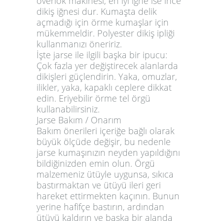
overlok makinesi, en iyi iğne ise ince
dikiş iğnesi dur. Kumaşta delik
açmadığı için örme kumaşlar için
mükemmeldir. Polyester dikiş ipliği
kullanmanızı öneririz.
İşte jarse ile ilgili başka bir ipucu:
Çok fazla yer değiştirecek alanlarda
dikişleri güçlendirin. Yaka, omuzlar,
ilikler, yaka, kapaklı ceplere dikkat
edin. Eriyebilir örme tel örgü
kullanabilirsiniz.
Jarse Bakım / Onarım
Bakım önerileri içeriğe bağlı olarak
büyük ölçüde değişir, bu nedenle
jarse kumaşınızın neyden yapıldığını
bildiğinizden emin olun. Örgü
malzemeniz ütüyle uygunsa, sıkıca
bastırmaktan ve ütüyü ileri geri
hareket ettirmekten kaçının. Bunun
yerine hafifçe bastırın, ardından
ütüyü kaldırın ve başka bir alanda