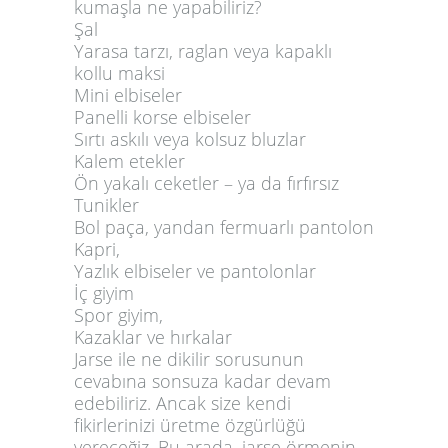
kumaşla ne yapabiliriz?
Şal
Yarasa tarzı, raglan veya kapaklı
kollu maksi
Mini elbiseler
Panelli korse elbiseler
Sırtı askılı veya kolsuz bluzlar
Kalem etekler
Ön yakalı ceketler – ya da fırfırsız
Tunikler
Bol paça, yandan fermuarlı pantolon
Kapri,
Yazlık elbiseler ve pantolonlar
İç giyim
Spor giyim,
Kazaklar ve hırkalar
Jarse ile ne dikilir sorusunun
cevabına sonsuza kadar devam
edebiliriz. Ancak size kendi
fikirlerinizi üretme özgürlüğü
vereceğiz. Bu arada, jarse örmenin