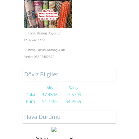
Toplu Kumaş Alıyoruz
05322482372
İhraç Fazlası Kumaş Alan
Yerler 05322482372
Döviz Bilgileri
Alış
Satış
Dolar
47.4896
47.6799
Euro
54.7365
54.9559
Hava Durumu