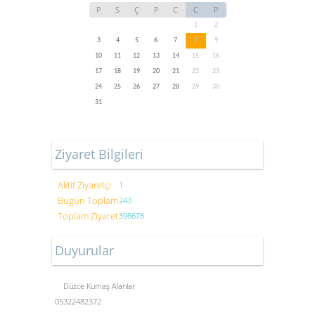
P
S
Ç
P
C
C
P
1
2
3
4
5
6
7
8
9
10
11
12
13
14
15
16
17
18
19
20
21
22
23
24
25
26
27
28
29
30
31
Ziyaret Bilgileri
Aktif Ziyaretçi
1
Bugün Toplam
243
Toplam Ziyaret
398678
Duyurular
Düzce Kumaş Alanlar
05322482372