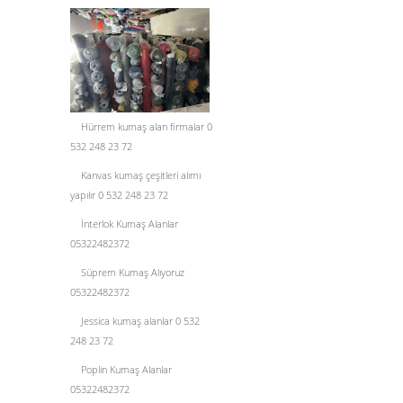
Hürrem kumaş alan firmalar 0
532 248 23 72
Kanvas kumaş çeşitleri alımı
yapılır 0 532 248 23 72
İnterlok Kumaş Alanlar
05322482372
Süprem Kumaş Alıyoruz
05322482372
Jessica kumaş alanlar 0 532
248 23 72
Poplin Kumaş Alanlar
05322482372