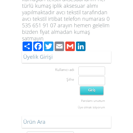
türlü kumaş iplik aksesuar alımı
yapılmaktadır avcı tekstil tarafından
avcı tekstil irtibat telefon numarası 0
535 651 91 07 arayın hemen gelelim
bizden fiyat almadan kumaş
satmayın
Paylaş
Facebook
Twitter
Email
Gmail
LinkedIn
Üyelik Girişi
Kullanıcı adı
Şifre
Parolamı unuttum
Üye olmak istiyorum
Ürün Ara