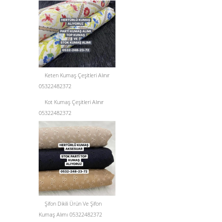
Keten Kumaş Çeşitleri Alınır
05322482372
Kot Kumaş Çeşitleri Alınır
05322482372
Şifon Dikili Ürün Ve Şifon
Kumaş Alımı 05322482372