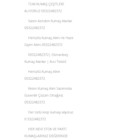
TÜM KUMAŞ ÇEŞİTLERİ
ALIYORUZ 05322482372
Saten Aerobin Kumaş Alanlar
05322482372
Hertürlü Kumaş Alımı Ve Hazır
Giyim Alımı 05322482372
05322482372| Osmanbey
Kumaş Alanlar | Avcı Tekstil
Hertürlü Kumaş Alınır
05322482372
Keten Kumaş Alım Satımında
Güvenilir Çözüm Ortağınız
05322482372
Her türlü krep kumaşı alıyoruz
0 5322482372
HER NEVİ STOK VE PARTİ
KUMAŞLARINIZ DEĞERİNDE