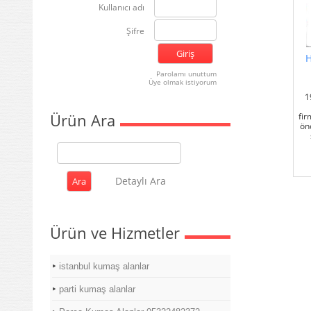
Kullanıcı adı
Şifre
H
Parolamı unuttum
Üye olmak istiyorum
1
Ürün Ara
fir
ön
Detaylı Ara
Ürün ve Hizmetler
istanbul kumaş alanlar
parti kumaş alanlar