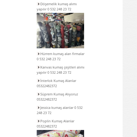
Döşemelik kumaş alımı
yapılır 0 532 248 23 72
Hürrem kumaş alan firmalar
0 532 248 23 72
Kanvas kumaş çeşitleri alımı
yapılır 0 532 248 23 72
İnterlok Kumaş Alanlar
05322482372
Süprem Kumaş Alıyoruz
05322482372
Jessica kumaş alanlar 0 532
248 23 72
Poplin Kumaş Alanlar
05322482372