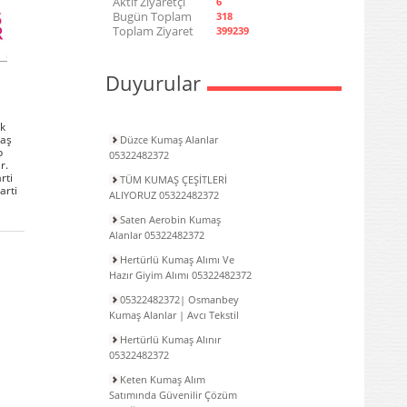
Aktif Ziyaretçi
6
Bugün Toplam
318
Toplam Ziyaret
399239
Duyurular
ok
maş
Düzce Kumaş Alanlar
p
05322482372
r.
rti
TÜM KUMAŞ ÇEŞİTLERİ
arti
ALIYORUZ 05322482372
Saten Aerobin Kumaş
Alanlar 05322482372
Hertürlü Kumaş Alımı Ve
Hazır Giyim Alımı 05322482372
05322482372| Osmanbey
Kumaş Alanlar | Avcı Tekstil
Hertürlü Kumaş Alınır
05322482372
Keten Kumaş Alım
Satımında Güvenilir Çözüm