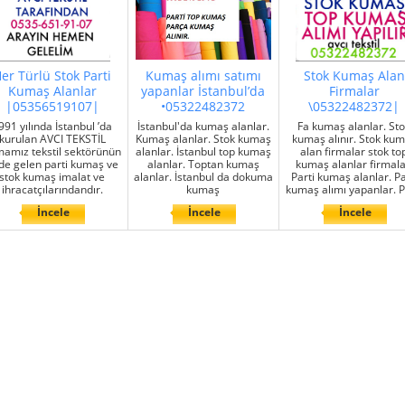
er Türlü Stok Parti
Kumaş alımı satımı
Stok Kumaş Alan
Kumaş Alanlar
yapanlar İstanbul’da
Firmalar
|05356519107|
•05322482372
\05322482372|
991 yılında İstanbul ’da
İstanbul'da kumaş alanlar.
Fa kumaş alanlar. St
kurulan AVCI TEKSTİL
Kumaş alanlar. Stok kumaş
kumaş alınır. Stok ku
mamız tekstil sektörünün
alanlar. İstanbul top kumaş
alan firmalar stok to
de gelen parti kumaş ve
alanlar. Toptan kumaş
kumaş alanlar firmala
stok kumaş imalat ve
alanlar. İstanbul da dokuma
Parti kumaş alanlar. Pa
ihracatçılarındandır.
kumaş
kumaş alımı yapanlar. P
İncele
İncele
İncele