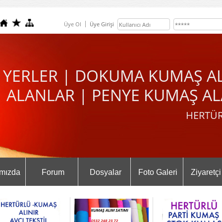
Üye Ol
Üye Girişi
 YERLER | DOKUMA KUMAŞ A
ALANLAR | PENYE KUMAŞ AL
HERTÜR
mızda
Forum
Dosyalar
Foto Galeri
Ziyaretçi