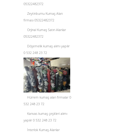
05322482372
Zeytinburnu Kumaş Alan
firması 05322482372
Orjinal Kumaş Satın Alanlar
05322482372
Döşemelik kumaş alımı yapılır
0 532 248 23 72
Hürrem kumaş alan firmalar 0
532 248 23 72
Kanvas kumaş çeşitleri alımı
yapılır 0 532 248 23 72
İnterlok Kumaş Alanlar