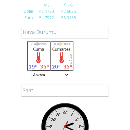
Alış
Satış
Dolar
47.4723
47.6625
Euro
54.7972
55.0168
Hava Durumu
Saat