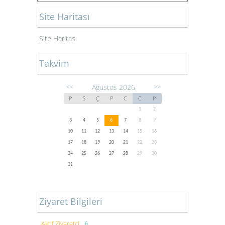
Site Haritası
Site Haritası
Takvim
Ağustos 2026
<<
>>
P
S
Ç
P
C
C
P
1
2
3
4
5
6
7
8
9
10
11
12
13
14
15
16
17
18
19
20
21
22
23
24
25
26
27
28
29
30
31
Ziyaret Bilgileri
Aktif Ziyaretçi
6