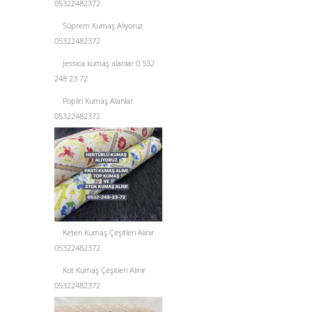
05322482372
Süprem Kumaş Alıyoruz
05322482372
Jessica kumaş alanlar 0 532
248 23 72
Poplin Kumaş Alanlar
05322482372
Keten Kumaş Çeşitleri Alınır
05322482372
Kot Kumaş Çeşitleri Alınır
05322482372