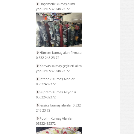
Döşemelik kumaş alımı
yapılır 0 532 248 23 72
Hürrem kumaş alan firmalar
0 532 248 23 72
Kanvas kumaş çeşitleri alımı
yapılır 0 532 248 23 72
İnterlok Kumaş Alanlar
05322482372
Süprem Kumaş Alıyoruz
05322482372
Jessica kumaş alanlar 0 532
248 23 72
Poplin Kumaş Alanlar
05322482372