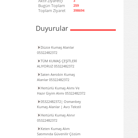
Aktif Ziyaretçi
3
Bugün Toplam
259
Toplam Ziyaret
398694
Duyurular
Düzce Kumaş Alanlar
05322482372
TÜM KUMAŞ ÇEŞİTLERİ
ALIYORUZ 05322482372
Saten Aerobin Kumaş
Alanlar 05322482372
Hertürlü Kumaş Alımı Ve
Hazır Giyim Alımı 05322482372
05322482372| Osmanbey
Kumaş Alanlar | Avcı Tekstil
Hertürlü Kumaş Alınır
05322482372
Keten Kumaş Alım
Satımında Güvenilir Çözüm