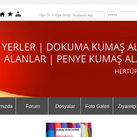
Üye Ol
Üye Girişi
 YERLER | DOKUMA KUMAŞ A
ALANLAR | PENYE KUMAŞ AL
HERTÜR
mızda
Forum
Dosyalar
Foto Galeri
Ziyaretçi