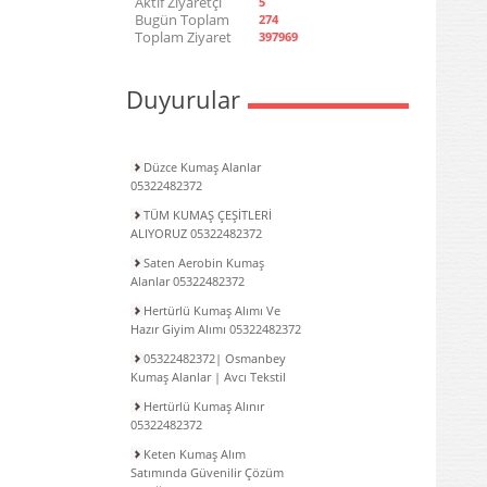
Aktif Ziyaretçi
5
Bugün Toplam
274
Toplam Ziyaret
397969
Duyurular
Düzce Kumaş Alanlar
05322482372
TÜM KUMAŞ ÇEŞİTLERİ
ALIYORUZ 05322482372
Saten Aerobin Kumaş
Alanlar 05322482372
Hertürlü Kumaş Alımı Ve
Hazır Giyim Alımı 05322482372
05322482372| Osmanbey
Kumaş Alanlar | Avcı Tekstil
Hertürlü Kumaş Alınır
05322482372
Keten Kumaş Alım
Satımında Güvenilir Çözüm