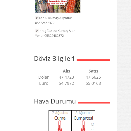
Toplu Kumaş Alıyoruz
05322482372
İhraç Fazlası Kumaş Alan
Yerler 05322482372
Döviz Bilgileri
Alış
Satış
Dolar
47.4723
47.6625
Euro
54.7972
55.0168
Hava Durumu