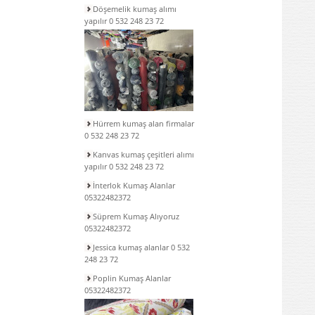
Döşemelik kumaş alımı
yapılır 0 532 248 23 72
Hürrem kumaş alan firmalar
0 532 248 23 72
Kanvas kumaş çeşitleri alımı
yapılır 0 532 248 23 72
İnterlok Kumaş Alanlar
05322482372
Süprem Kumaş Alıyoruz
05322482372
Jessica kumaş alanlar 0 532
248 23 72
Poplin Kumaş Alanlar
05322482372