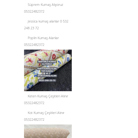
Süprem Kumaş Alıyoruz
05322482372
Jessica kumaş alanlar 0 532
248 23 72
Poplin Kumaş Alanlar
05322482372
Keten Kumaş Çeşitleri Alınır
05322482372
Kot Kumaş Çeşitleri Alınır
05322482372