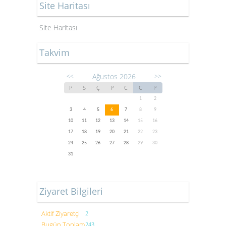
Site Haritası
Site Haritası
Takvim
Ağustos 2026
<<
>>
P
S
Ç
P
C
C
P
1
2
3
4
5
6
7
8
9
10
11
12
13
14
15
16
17
18
19
20
21
22
23
24
25
26
27
28
29
30
31
Ziyaret Bilgileri
Aktif Ziyaretçi
2
Bugün Toplam
243