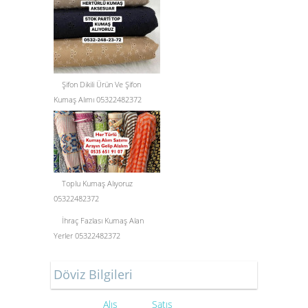
Şifon Dikili Ürün Ve Şifon
Kumaş Alımı 05322482372
Toplu Kumaş Alıyoruz
05322482372
İhraç Fazlası Kumaş Alan
Yerler 05322482372
Döviz Bilgileri
Alış
Satış