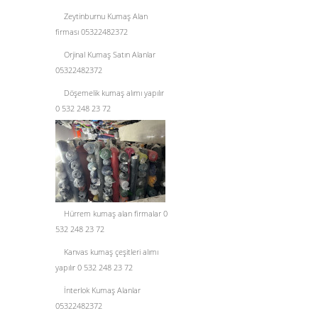
Zeytinburnu Kumaş Alan
firması 05322482372
Orjinal Kumaş Satın Alanlar
05322482372
Döşemelik kumaş alımı yapılır
0 532 248 23 72
Hürrem kumaş alan firmalar 0
532 248 23 72
Kanvas kumaş çeşitleri alımı
yapılır 0 532 248 23 72
İnterlok Kumaş Alanlar
05322482372