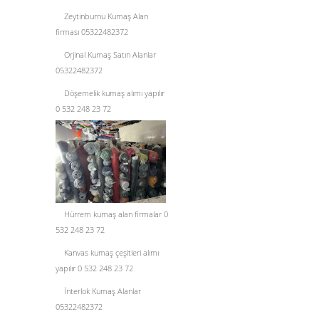
Zeytinburnu Kumaş Alan
firması 05322482372
Orjinal Kumaş Satın Alanlar
05322482372
Döşemelik kumaş alımı yapılır
0 532 248 23 72
Hürrem kumaş alan firmalar 0
532 248 23 72
Kanvas kumaş çeşitleri alımı
yapılır 0 532 248 23 72
İnterlok Kumaş Alanlar
05322482372