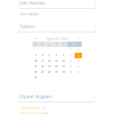
Site Haritası
Site Haritası
Takvim
Ağustos 2026
<<
>>
P
S
Ç
P
C
C
P
1
2
3
4
5
6
7
8
9
10
11
12
13
14
15
16
17
18
19
20
21
22
23
24
25
26
27
28
29
30
31
Ziyaret Bilgileri
Aktif Ziyaretçi
2
Bugün Toplam
146