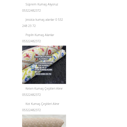
Süprem Kumaş Alıyoruz
05322482372
Jessica kumaş alanlar 0 532
248 23 72
Poplin Kumaş Alanlar
05322482372
Keten Kumaş Çeşitleri Alınır
05322482372
Kot Kumaş Çeşitleri Alınır
05322482372