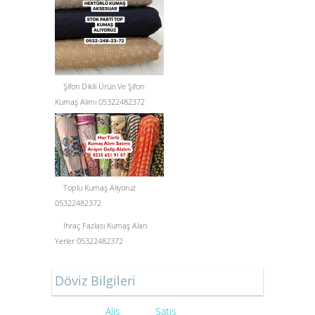
Şifon Dikili Ürün Ve Şifon
Kumaş Alımı 05322482372
Toplu Kumaş Alıyoruz
05322482372
İhraç Fazlası Kumaş Alan
Yerler 05322482372
Döviz Bilgileri
Alış
Satış