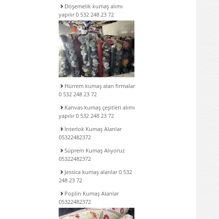
Döşemelik kumaş alımı
yapılır 0 532 248 23 72
Hürrem kumaş alan firmalar
0 532 248 23 72
Kanvas kumaş çeşitleri alımı
yapılır 0 532 248 23 72
İnterlok Kumaş Alanlar
05322482372
Süprem Kumaş Alıyoruz
05322482372
Jessica kumaş alanlar 0 532
248 23 72
Poplin Kumaş Alanlar
05322482372