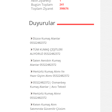
Aktif Ziyaretçi
1
Bugün Toplam
241
Toplam Ziyaret
398676
Duyurular
Düzce Kumaş Alanlar
05322482372
TÜM KUMAŞ ÇEŞİTLERİ
ALIYORUZ 05322482372
Saten Aerobin Kumaş
Alanlar 05322482372
Hertürlü Kumaş Alımı Ve
Hazır Giyim Alımı 05322482372
05322482372| Osmanbey
Kumaş Alanlar | Avcı Tekstil
Hertürlü Kumaş Alınır
05322482372
Keten Kumaş Alım
Satımında Güvenilir Çözüm