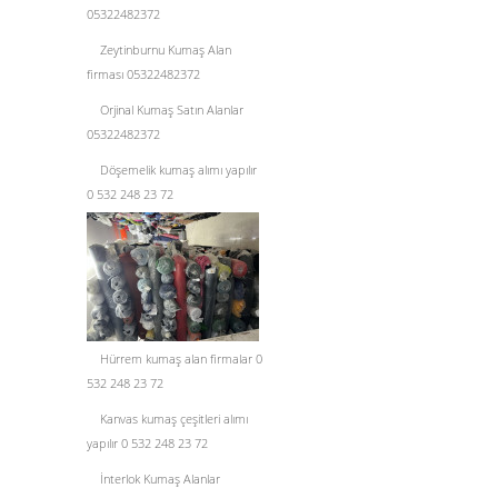
05322482372
Zeytinburnu Kumaş Alan
firması 05322482372
Orjinal Kumaş Satın Alanlar
05322482372
Döşemelik kumaş alımı yapılır
0 532 248 23 72
Hürrem kumaş alan firmalar 0
532 248 23 72
Kanvas kumaş çeşitleri alımı
yapılır 0 532 248 23 72
İnterlok Kumaş Alanlar