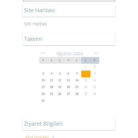
Site Haritası
Site Haritası
Takvim
Ağustos 2026
<<
>>
P
S
Ç
P
C
C
P
1
2
3
4
5
6
7
8
9
10
11
12
13
14
15
16
17
18
19
20
21
22
23
24
25
26
27
28
29
30
31
Ziyaret Bilgileri
Aktif Ziyaretçi
3