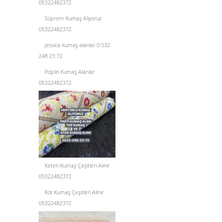
05322482372
Süprem Kumaş Alıyoruz
05322482372
Jessica kumaş alanlar 0 532
248 23 72
Poplin Kumaş Alanlar
05322482372
Keten Kumaş Çeşitleri Alınır
05322482372
Kot Kumaş Çeşitleri Alınır
05322482372