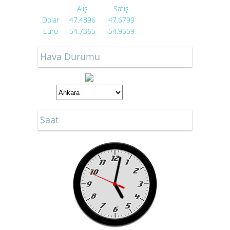
Alış
Satış
Dolar
47.4896
47.6799
Euro
54.7365
54.9559
Hava Durumu
Saat