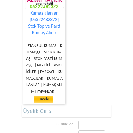
Kumaş alanlar
|05322482372|
Stok Top ve Parti
Kumaş Alınır
İSTANBUL KUMAŞ | K
UMAŞÇI | STOK KUM
AŞ | STOK PARTİ KUM
AŞÇI | PARTİCİ | PART
İCİLER | PARÇACI | KU
MAŞÇILAR | KUMAŞ A
LANLAR | KUMAŞ ALI
MI YAPANLAR |
İncele
Üyelik Girişi
Kullanıcı adı