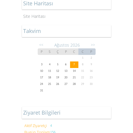
Site Haritası
Site Haritası
Takvim
Ağustos 2026
<<
>>
P
S
Ç
P
C
C
P
1
2
3
4
5
6
7
8
9
10
11
12
13
14
15
16
17
18
19
20
21
22
23
24
25
26
27
28
29
30
31
Ziyaret Bilgileri
Aktif Ziyaretçi
4
Bugün Toplam
156