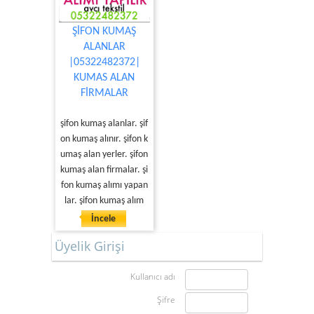
ŞİFON KUMAŞ
ALANLAR
|05322482372|
KUMAS ALAN
FİRMALAR
şifon kumaş alanlar. şif
on kumaş alınır. şifon k
umaş alan yerler. şifon
kumaş alan firmalar. şi
fon kumaş alımı yapan
lar. şifon kumaş alım
İncele
Üyelik Girişi
Kullanıcı adı
Şifre