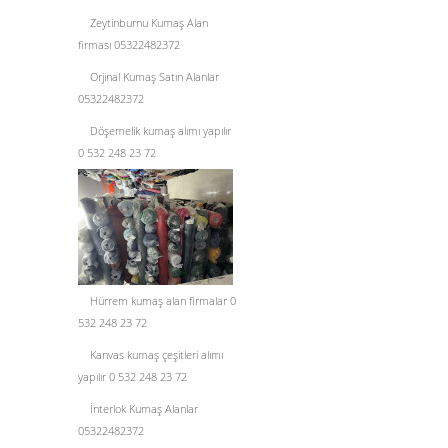
Zeytinburnu Kumaş Alan
firması 05322482372
Orjinal Kumaş Satın Alanlar
05322482372
Döşemelik kumaş alımı yapılır
0 532 248 23 72
Hürrem kumaş alan firmalar 0
532 248 23 72
Kanvas kumaş çeşitleri alımı
yapılır 0 532 248 23 72
İnterlok Kumaş Alanlar
05322482372