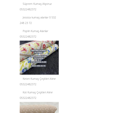
Süprem Kumaş Alıyoruz
05322482372
Jessica kumaş alanlar 0 532
248 23 72
Poplin Kumaş Alanlar
05322482372
Keten Kumaş Çeşitleri Alınır
05322482372
Kot Kumaş Çeşitleri Alınır
05322482372