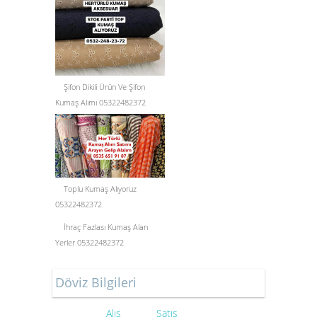
Şifon Dikili Ürün Ve Şifon
Kumaş Alımı 05322482372
Toplu Kumaş Alıyoruz
05322482372
İhraç Fazlası Kumaş Alan
Yerler 05322482372
Döviz Bilgileri
Alış
Satış