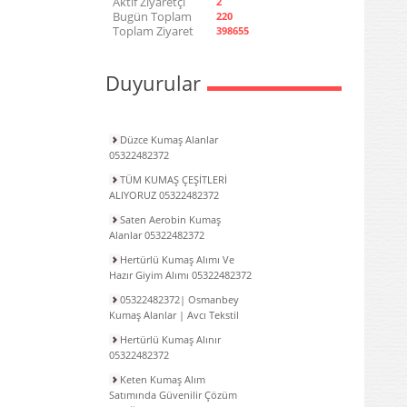
Aktif Ziyaretçi
2
Bugün Toplam
220
Toplam Ziyaret
398655
Duyurular
Düzce Kumaş Alanlar
05322482372
TÜM KUMAŞ ÇEŞİTLERİ
ALIYORUZ 05322482372
Saten Aerobin Kumaş
Alanlar 05322482372
Hertürlü Kumaş Alımı Ve
Hazır Giyim Alımı 05322482372
05322482372| Osmanbey
Kumaş Alanlar | Avcı Tekstil
Hertürlü Kumaş Alınır
05322482372
Keten Kumaş Alım
Satımında Güvenilir Çözüm