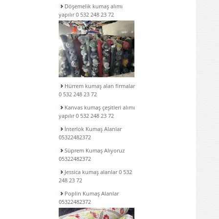
Döşemelik kumaş alımı
yapılır 0 532 248 23 72
Hürrem kumaş alan firmalar
0 532 248 23 72
Kanvas kumaş çeşitleri alımı
yapılır 0 532 248 23 72
İnterlok Kumaş Alanlar
05322482372
Süprem Kumaş Alıyoruz
05322482372
Jessica kumaş alanlar 0 532
248 23 72
Poplin Kumaş Alanlar
05322482372