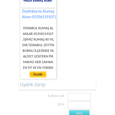
Zeytinburnu Kumaş
Alınır:05356519107|
İSTANBUL KUMAŞ AL
ANLAR 05356519107
,İŞİMİZ KUMAŞ 40 YIL
DIR İSTANBUL ZEYTİN
BURNU İLÇESİNDE FA
ALİYET GÖSTERN FİR
MAMIZ HER ZAMAN
EN İYİ VE EN YÜKSEK
İncele
Üyelik Girişi
Kullanıcı adı
Şifre