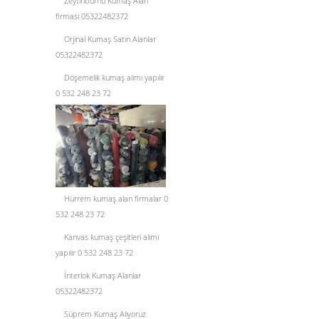
Zeytinburnu Kumaş Alan
firması 05322482372
Orjinal Kumaş Satın Alanlar
05322482372
Döşemelik kumaş alımı yapılır
0 532 248 23 72
Hürrem kumaş alan firmalar 0
532 248 23 72
Kanvas kumaş çeşitleri alımı
yapılır 0 532 248 23 72
İnterlok Kumaş Alanlar
05322482372
Süprem Kumaş Alıyoruz