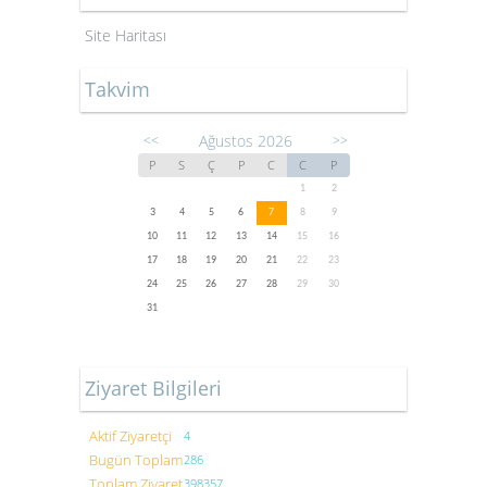
Site Haritası
Takvim
Ağustos 2026
<<
>>
P
S
Ç
P
C
C
P
1
2
3
4
5
6
7
8
9
10
11
12
13
14
15
16
17
18
19
20
21
22
23
24
25
26
27
28
29
30
31
Ziyaret Bilgileri
Aktif Ziyaretçi
4
Bugün Toplam
286
Toplam Ziyaret
398357