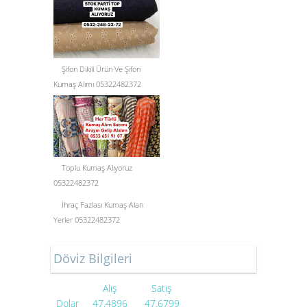
Şifon Dikili Ürün Ve Şifon
Kumaş Alımı 05322482372
Toplu Kumaş Alıyoruz
05322482372
İhraç Fazlası Kumaş Alan
Yerler 05322482372
Döviz Bilgileri
Alış
Satış
Dolar
47.4896
47.6799