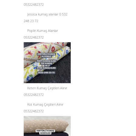
05322482372
Jessica kumaş alanlar 0 532
248 23 72
Poplin Kumaş Alanlar
05322482372
Keten Kumaş Çeşitleri Alınır
05322482372
Kot Kumaş Çeşitleri Alınır
05322482372