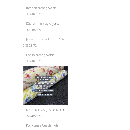
İnterlok Kumaş Alanlar
05322482372
Süprem Kumaş Alıyoruz
05322482372
Jessica kumaş alanlar 0 532
248 23 72
Poplin Kumaş Alanlar
05322482372
Keten Kumaş Çeşitleri Alınır
05322482372
Kot Kumaş Çeşitleri Alınır