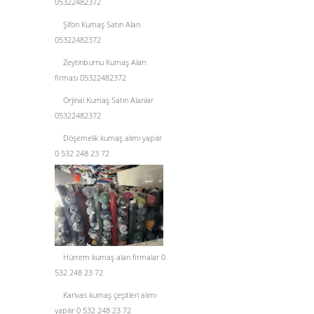
05322482372
Şifon Kumaş Satın Alan
05322482372
Zeytinburnu Kumaş Alan
firması 05322482372
Orjinal Kumaş Satın Alanlar
05322482372
Döşemelik kumaş alımı yapılır
0 532 248 23 72
Hürrem kumaş alan firmalar 0
532 248 23 72
Kanvas kumaş çeşitleri alımı
yapılır 0 532 248 23 72