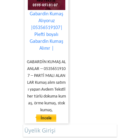
Gabardin Kumaş
Alıyoruz
|05356519107|
Piefti boyalı
Gabardin Kumaş
Alınır |
GABARDİN KUMAŞ AL
ANLAR -- 0535651910
7 -- PARTİ MALI ALAN
LAR Kumaş alım satım
ı yapan Avdem Tekstil
her türlü dokuma kum
aş, örme kumaş, stok
kumaş,
İncele
Üyelik Girişi