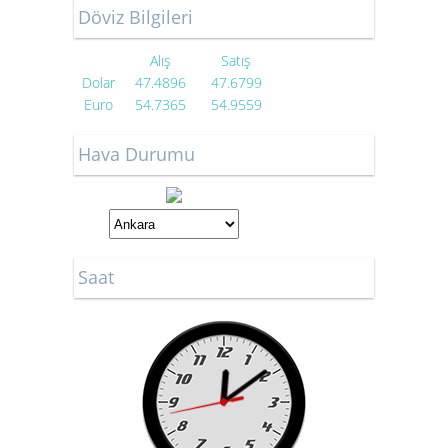
Döviz Bilgileri
Alış
Satış
Dolar
47.4896
47.6799
Euro
54.7365
54.9559
Hava Durumu
Saat