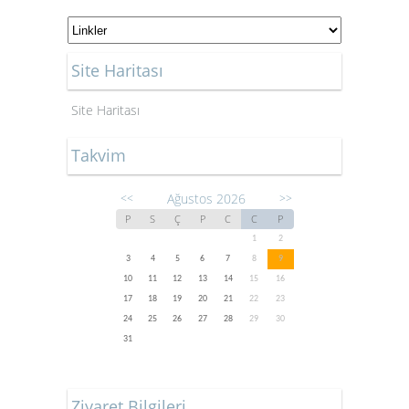
Site Haritası
Site Haritası
Takvim
Ağustos 2026
<<
>>
P
S
Ç
P
C
C
P
1
2
3
4
5
6
7
8
9
10
11
12
13
14
15
16
17
18
19
20
21
22
23
24
25
26
27
28
29
30
31
Ziyaret Bilgileri