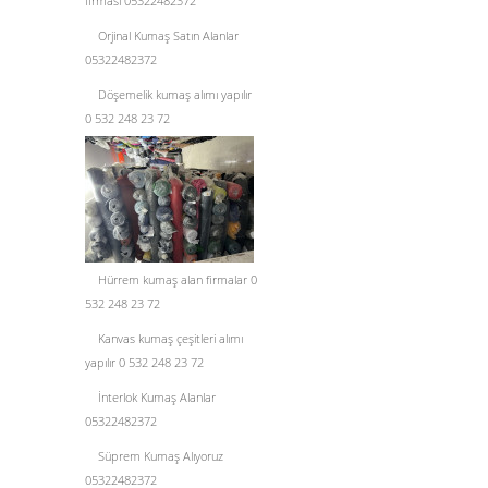
firması 05322482372
Orjinal Kumaş Satın Alanlar
05322482372
Döşemelik kumaş alımı yapılır
0 532 248 23 72
Hürrem kumaş alan firmalar 0
532 248 23 72
Kanvas kumaş çeşitleri alımı
yapılır 0 532 248 23 72
İnterlok Kumaş Alanlar
05322482372
Süprem Kumaş Alıyoruz
05322482372