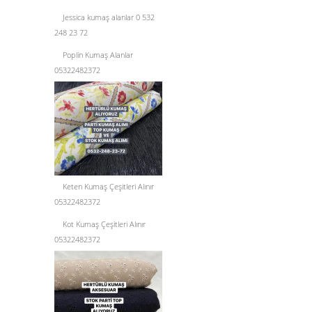
Jessica kumaş alanlar 0 532
248 23 72
Poplin Kumaş Alanlar
05322482372
Keten Kumaş Çeşitleri Alınır
05322482372
Kot Kumaş Çeşitleri Alınır
05322482372