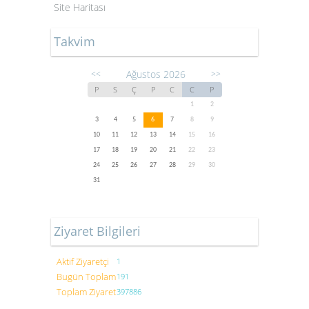
Site Haritası
Takvim
Ağustos 2026
<<
>>
P
S
Ç
P
C
C
P
1
2
3
4
5
6
7
8
9
10
11
12
13
14
15
16
17
18
19
20
21
22
23
24
25
26
27
28
29
30
31
Ziyaret Bilgileri
Aktif Ziyaretçi
1
Bugün Toplam
191
Toplam Ziyaret
397886