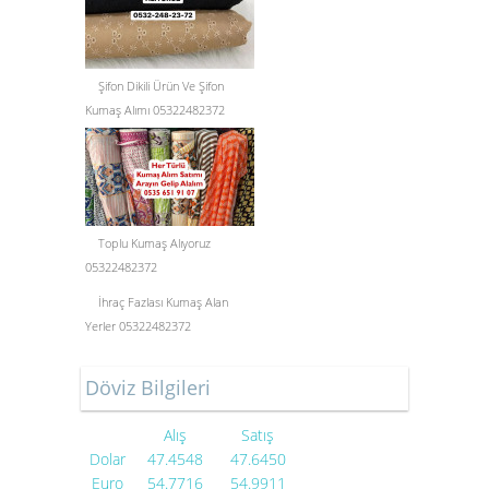
Şifon Dikili Ürün Ve Şifon
Kumaş Alımı 05322482372
Toplu Kumaş Alıyoruz
05322482372
İhraç Fazlası Kumaş Alan
Yerler 05322482372
Döviz Bilgileri
Alış
Satış
Dolar
47.4548
47.6450
Euro
54.7716
54.9911