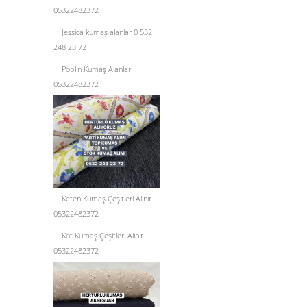
05322482372
Jessica kumaş alanlar 0 532
248 23 72
Poplin Kumaş Alanlar
05322482372
Keten Kumaş Çeşitleri Alınır
05322482372
Kot Kumaş Çeşitleri Alınır
05322482372