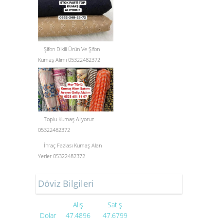
Şifon Dikili Ürün Ve Şifon
Kumaş Alımı 05322482372
Toplu Kumaş Alıyoruz
05322482372
İhraç Fazlası Kumaş Alan
Yerler 05322482372
Döviz Bilgileri
Alış
Satış
Dolar
47.4896
47.6799