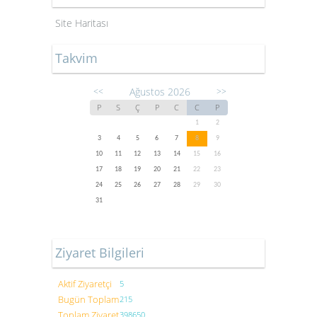
Site Haritası
Takvim
Ağustos 2026
<<
>>
P
S
Ç
P
C
C
P
1
2
3
4
5
6
7
8
9
10
11
12
13
14
15
16
17
18
19
20
21
22
23
24
25
26
27
28
29
30
31
Ziyaret Bilgileri
Aktif Ziyaretçi
5
Bugün Toplam
215
Toplam Ziyaret
398650