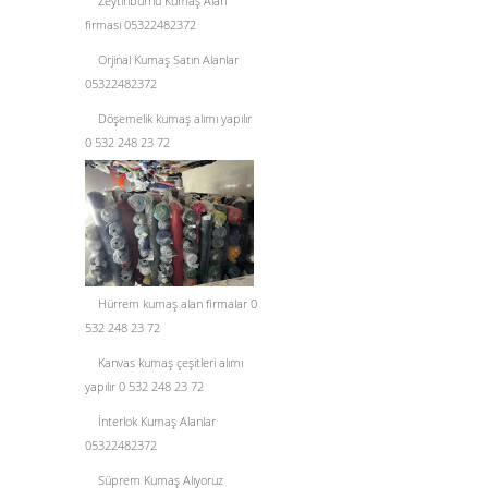
Zeytinburnu Kumaş Alan
firması 05322482372
Orjinal Kumaş Satın Alanlar
05322482372
Döşemelik kumaş alımı yapılır
0 532 248 23 72
Hürrem kumaş alan firmalar 0
532 248 23 72
Kanvas kumaş çeşitleri alımı
yapılır 0 532 248 23 72
İnterlok Kumaş Alanlar
05322482372
Süprem Kumaş Alıyoruz