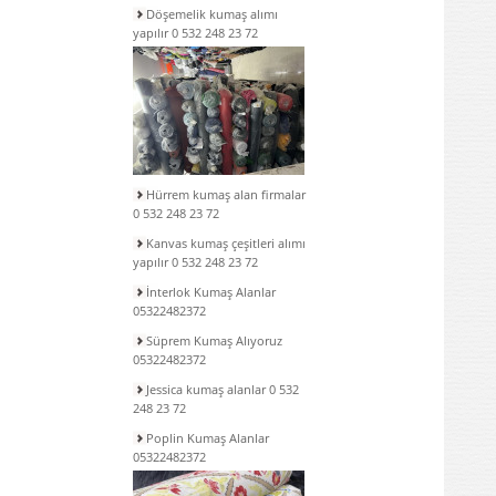
Döşemelik kumaş alımı
yapılır 0 532 248 23 72
Hürrem kumaş alan firmalar
0 532 248 23 72
Kanvas kumaş çeşitleri alımı
yapılır 0 532 248 23 72
İnterlok Kumaş Alanlar
05322482372
Süprem Kumaş Alıyoruz
05322482372
Jessica kumaş alanlar 0 532
248 23 72
Poplin Kumaş Alanlar
05322482372