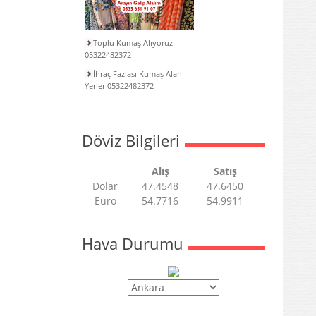
Toplu Kumaş Alıyoruz
05322482372
İhraç Fazlası Kumaş Alan
Yerler 05322482372
Döviz Bilgileri
Alış
Satış
Dolar
47.4548
47.6450
Euro
54.7716
54.9911
Hava Durumu