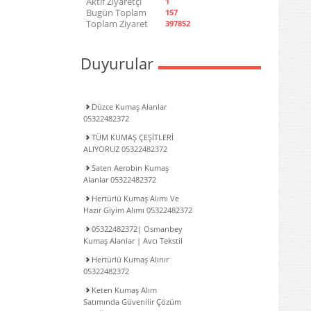
Aktif Ziyaretçi
1
Bugün Toplam
157
Toplam Ziyaret
397852
Duyurular
Düzce Kumaş Alanlar
05322482372
TÜM KUMAŞ ÇEŞİTLERİ
ALIYORUZ 05322482372
Saten Aerobin Kumaş
Alanlar 05322482372
Hertürlü Kumaş Alımı Ve
Hazır Giyim Alımı 05322482372
05322482372| Osmanbey
Kumaş Alanlar | Avcı Tekstil
Hertürlü Kumaş Alınır
05322482372
Keten Kumaş Alım
Satımında Güvenilir Çözüm