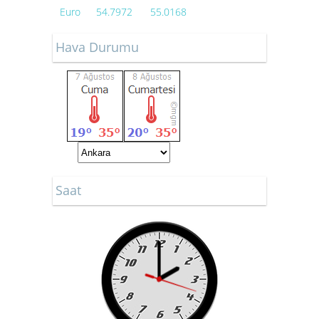
Euro
54.7972
55.0168
Hava Durumu
Saat