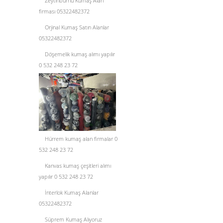
Zeytinburnu Kumaş Alan
firması 05322482372
Orjinal Kumaş Satın Alanlar
05322482372
Döşemelik kumaş alımı yapılır
0 532 248 23 72
Hürrem kumaş alan firmalar 0
532 248 23 72
Kanvas kumaş çeşitleri alımı
yapılır 0 532 248 23 72
İnterlok Kumaş Alanlar
05322482372
Süprem Kumaş Alıyoruz