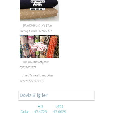
Şifon Dikili Ürün Ve Şifon
Kumaş Alımı 05322482372
Toplu Kumaş Alıyoruz
05322482372
İhraç Fazlası Kumaş Alan
Yerler 05322482372
Döviz Bilgileri
Alış
Satış
Dolar
47.4723
47.6625