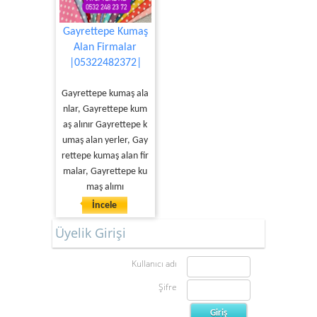
Gayrettepe Kumaş
Alan Firmalar
|05322482372|
Gayrettepe kumaş ala
nlar, Gayrettepe kum
aş alınır Gayrettepe k
umaş alan yerler, Gay
rettepe kumaş alan fir
malar, Gayrettepe ku
maş alımı
İncele
Üyelik Girişi
Kullanıcı adı
Şifre