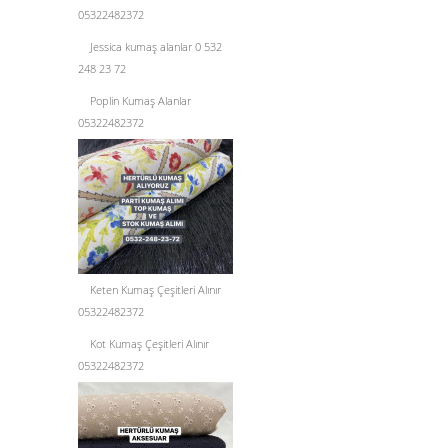
05322482372
Jessica kumaş alanlar 0 532
248 23 72
Poplin Kumaş Alanlar
05322482372
Keten Kumaş Çeşitleri Alınır
05322482372
Kot Kumaş Çeşitleri Alınır
05322482372