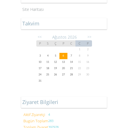
Site Haritası
Takvim
Ağustos 2026
<<
>>
P
S
Ç
P
C
C
P
1
2
3
4
5
6
7
8
9
10
11
12
13
14
15
16
17
18
19
20
21
22
23
24
25
26
27
28
29
30
31
Ziyaret Bilgileri
Aktif Ziyaretçi
4
Bugün Toplam
283
Toplam Ziyaret
397978