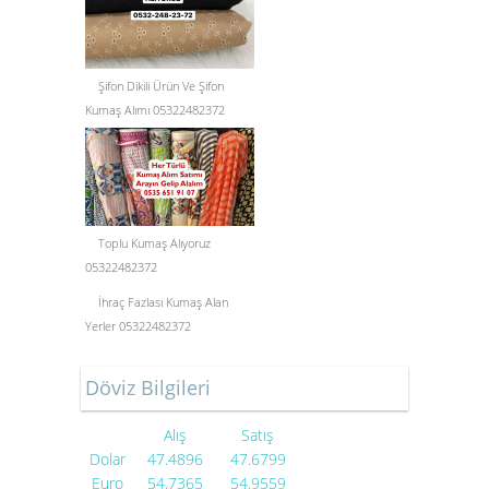
Şifon Dikili Ürün Ve Şifon
Kumaş Alımı 05322482372
Toplu Kumaş Alıyoruz
05322482372
İhraç Fazlası Kumaş Alan
Yerler 05322482372
Döviz Bilgileri
Alış
Satış
Dolar
47.4896
47.6799
Euro
54.7365
54.9559