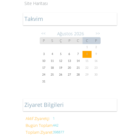
Site Haritası
Takvim
Ağustos 2026
<<
>>
P
S
Ç
P
C
C
P
1
2
3
4
5
6
7
8
9
10
11
12
13
14
15
16
17
18
19
20
21
22
23
24
25
26
27
28
29
30
31
Ziyaret Bilgileri
Aktif Ziyaretçi
1
Bugün Toplam
442
Toplam Ziyaret
398877