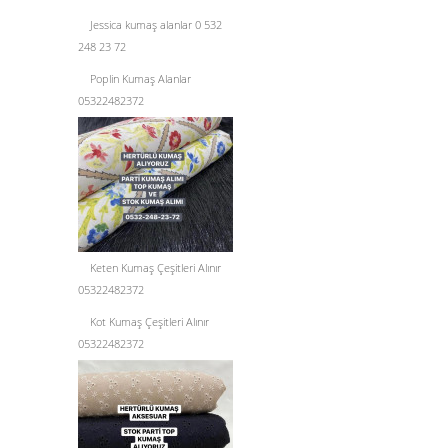
Jessica kumaş alanlar 0 532
248 23 72
Poplin Kumaş Alanlar
05322482372
Keten Kumaş Çeşitleri Alınır
05322482372
Kot Kumaş Çeşitleri Alınır
05322482372