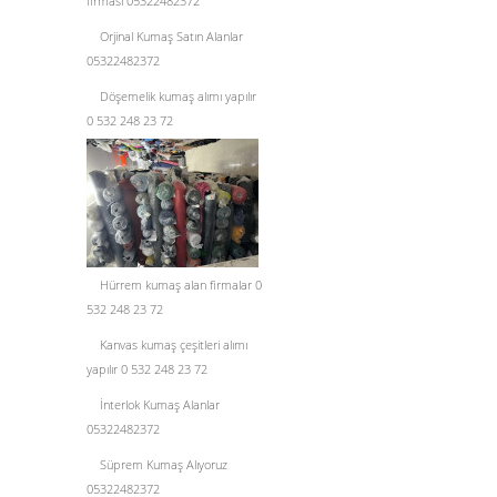
firması 05322482372
Orjinal Kumaş Satın Alanlar
05322482372
Döşemelik kumaş alımı yapılır
0 532 248 23 72
Hürrem kumaş alan firmalar 0
532 248 23 72
Kanvas kumaş çeşitleri alımı
yapılır 0 532 248 23 72
İnterlok Kumaş Alanlar
05322482372
Süprem Kumaş Alıyoruz
05322482372