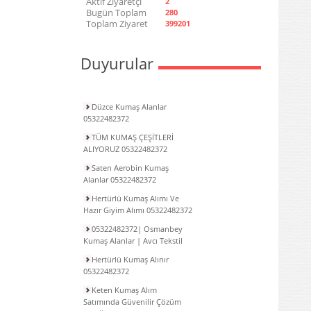
Aktif Ziyaretçi
2
Bugün Toplam
280
Toplam Ziyaret
399201
Duyurular
Düzce Kumaş Alanlar
05322482372
TÜM KUMAŞ ÇEŞİTLERİ
ALIYORUZ 05322482372
Saten Aerobin Kumaş
Alanlar 05322482372
Hertürlü Kumaş Alımı Ve
Hazır Giyim Alımı 05322482372
05322482372| Osmanbey
Kumaş Alanlar | Avcı Tekstil
Hertürlü Kumaş Alınır
05322482372
Keten Kumaş Alım
Satımında Güvenilir Çözüm