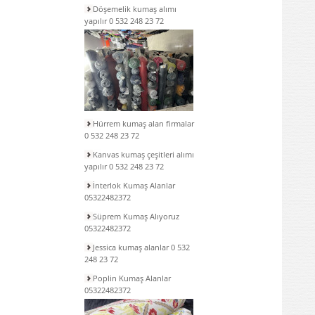
Döşemelik kumaş alımı
yapılır 0 532 248 23 72
Hürrem kumaş alan firmalar
0 532 248 23 72
Kanvas kumaş çeşitleri alımı
yapılır 0 532 248 23 72
İnterlok Kumaş Alanlar
05322482372
Süprem Kumaş Alıyoruz
05322482372
Jessica kumaş alanlar 0 532
248 23 72
Poplin Kumaş Alanlar
05322482372