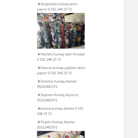
Döşemelik kumaş alımı
yapılır 0 532 248 23 72
Hürrem kumaş alan firmalar
0 532 248 23 72
Kanvas kumaş çeşitleri alımı
yapılır 0 532 248 23 72
İnterlok Kumaş Alanlar
05322482372
Süprem Kumaş Alıyoruz
05322482372
Jessica kumaş alanlar 0 532
248 23 72
Poplin Kumaş Alanlar
05322482372