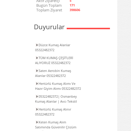
Aktif Ziyaretçi
5
Bugün Toplam
171
Toplam Ziyaret
398606
Duyurular
Düzce Kumaş Alanlar
05322482372
TÜM KUMAŞ ÇEŞİTLERİ
ALIYORUZ 05322482372
Saten Aerobin Kumaş
Alanlar 05322482372
Hertürlü Kumaş Alımı Ve
Hazır Giyim Alımı 05322482372
05322482372| Osmanbey
Kumaş Alanlar | Avcı Tekstil
Hertürlü Kumaş Alınır
05322482372
Keten Kumaş Alım
Satımında Güvenilir Çözüm