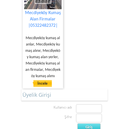
Mecdiyeköy Kumaş
Alan Firmalar
|05322482372|
Mecdiyeköy kumaş al
anlar, Mecdiyeköy ku
maş alınır, Mecdiyekö
y kumaş alan yerler,
Mecdiyeköy kumaş al
an firmalar, Mecdiyek
öy kumaş alımı
İncele
Üyelik Girişi
Kullanıcı adı
Şifre