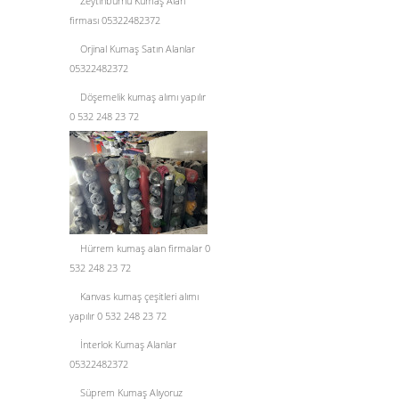
Zeytinburnu Kumaş Alan
firması 05322482372
Orjinal Kumaş Satın Alanlar
05322482372
Döşemelik kumaş alımı yapılır
0 532 248 23 72
Hürrem kumaş alan firmalar 0
532 248 23 72
Kanvas kumaş çeşitleri alımı
yapılır 0 532 248 23 72
İnterlok Kumaş Alanlar
05322482372
Süprem Kumaş Alıyoruz