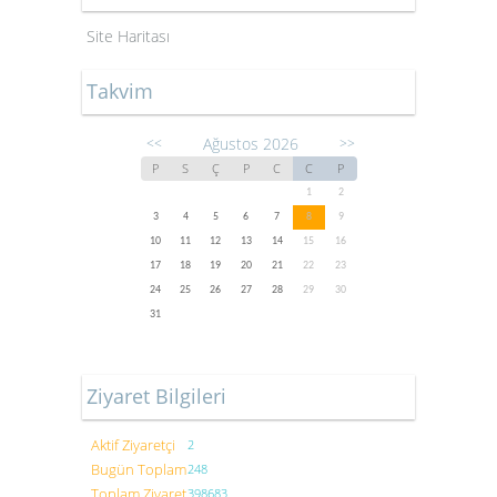
Site Haritası
Takvim
Ağustos 2026
<<
>>
P
S
Ç
P
C
C
P
1
2
3
4
5
6
7
8
9
10
11
12
13
14
15
16
17
18
19
20
21
22
23
24
25
26
27
28
29
30
31
Ziyaret Bilgileri
Aktif Ziyaretçi
2
Bugün Toplam
248
Toplam Ziyaret
398683