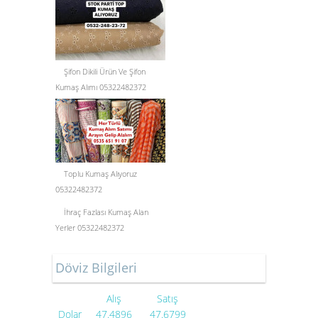
Şifon Dikili Ürün Ve Şifon
Kumaş Alımı 05322482372
Toplu Kumaş Alıyoruz
05322482372
İhraç Fazlası Kumaş Alan
Yerler 05322482372
Döviz Bilgileri
Alış
Satış
Dolar
47.4896
47.6799