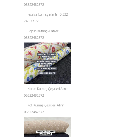
05322482372
Jessica kumaş alanlar 0 532
248 23 72
Poplin Kumaş Alanlar
05322482372
Keten Kumaş Çeşitleri Alınır
05322482372
Kot Kumaş Çeşitleri Alınır
05322482372