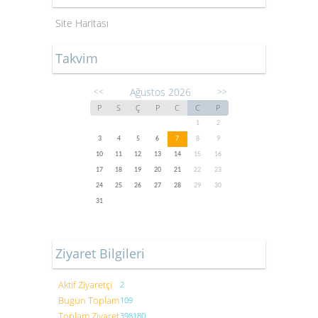
Site Haritası
Takvim
Ağustos 2026
<<
>>
P
S
Ç
P
C
C
P
1
2
3
4
5
6
7
8
9
10
11
12
13
14
15
16
17
18
19
20
21
22
23
24
25
26
27
28
29
30
31
Ziyaret Bilgileri
Aktif Ziyaretçi
2
Bugün Toplam
109
Toplam Ziyaret
398180