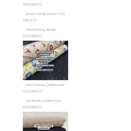
05322482372
Jessica kumaş alanlar 0 532
248 23 72
Poplin Kumaş Alanlar
05322482372
Keten Kumaş Çeşitleri Alınır
05322482372
Kot Kumaş Çeşitleri Alınır
05322482372