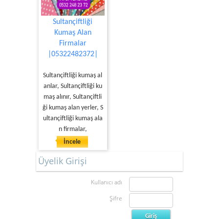
Sultançiftliği
Kumaş Alan
Firmalar
|05322482372|
Sultançiftliği kumaş al
anlar, Sultançiftliği ku
maş alınır, Sultançiftli
ği kumaş alan yerler, S
ultançiftliği kumaş ala
n firmalar,
İncele
Üyelik Girişi
Kullanıcı adı
Şifre