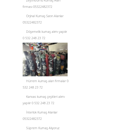
Zeytinburnu Kumaş Alan
firması 05322482372
Orjinal Kumaş Satın Alanlar
05322482372
Döşemelik kumaş alımı yapılır
0 532 248 23 72
Hürrem kumaş alan firmalar 0
532 248 23 72
Kanvas kumaş çeşitleri alımı
yapılır 0 532 248 23 72
İnterlok Kumaş Alanlar
05322482372
Süprem Kumaş Alıyoruz