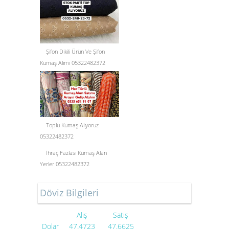
Şifon Dikili Ürün Ve Şifon
Kumaş Alımı 05322482372
Toplu Kumaş Alıyoruz
05322482372
İhraç Fazlası Kumaş Alan
Yerler 05322482372
Döviz Bilgileri
Alış
Satış
Dolar
47.4723
47.6625