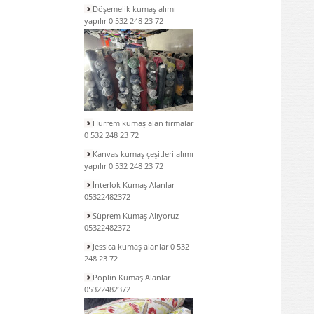
Döşemelik kumaş alımı
yapılır 0 532 248 23 72
Hürrem kumaş alan firmalar
0 532 248 23 72
Kanvas kumaş çeşitleri alımı
yapılır 0 532 248 23 72
İnterlok Kumaş Alanlar
05322482372
Süprem Kumaş Alıyoruz
05322482372
Jessica kumaş alanlar 0 532
248 23 72
Poplin Kumaş Alanlar
05322482372