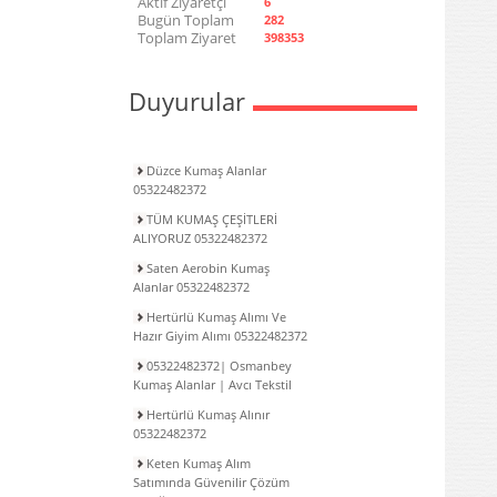
Aktif Ziyaretçi
6
Bugün Toplam
282
Toplam Ziyaret
398353
Duyurular
Düzce Kumaş Alanlar
05322482372
TÜM KUMAŞ ÇEŞİTLERİ
ALIYORUZ 05322482372
Saten Aerobin Kumaş
Alanlar 05322482372
Hertürlü Kumaş Alımı Ve
Hazır Giyim Alımı 05322482372
05322482372| Osmanbey
Kumaş Alanlar | Avcı Tekstil
Hertürlü Kumaş Alınır
05322482372
Keten Kumaş Alım
Satımında Güvenilir Çözüm