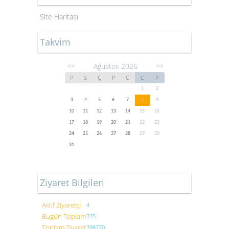
Site Haritası
Takvim
Ağustos 2026
<<
>>
P
S
Ç
P
C
C
P
1
2
3
4
5
6
7
8
9
10
11
12
13
14
15
16
17
18
19
20
21
22
23
24
25
26
27
28
29
30
31
Ziyaret Bilgileri
Aktif Ziyaretçi
4
Bugün Toplam
335
Toplam Ziyaret
398770