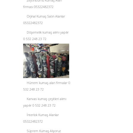
Zeytinburnu Kumaş Alan
firması 05322482372
Orjinal Kumaş Satın Alanlar
05322482372
Döşemelik kumaş alımı yapılır
0 532 248 23 72
Hürrem kumaş alan firmalar 0
532 248 23 72
Kanvas kumaş çeşitleri alımı
yapılır 0 532 248 23 72
İnterlok Kumaş Alanlar
05322482372
Süprem Kumaş Alıyoruz