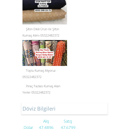
Şifon Dikili Ürün Ve Şifon
Kumaş Alımı 05322482372
Toplu Kumaş Alıyoruz
05322482372
İhraç Fazlası Kumaş Alan
Yerler 05322482372
Döviz Bilgileri
Alış
Satış
Dolar
47.4896
47.6799