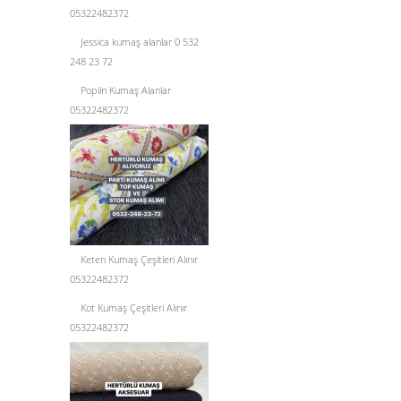
05322482372
Jessica kumaş alanlar 0 532
248 23 72
Poplin Kumaş Alanlar
05322482372
Keten Kumaş Çeşitleri Alınır
05322482372
Kot Kumaş Çeşitleri Alınır
05322482372