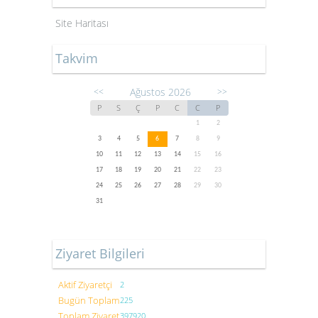
Site Haritası
Takvim
Ağustos 2026
<<
>>
P
S
Ç
P
C
C
P
1
2
3
4
5
6
7
8
9
10
11
12
13
14
15
16
17
18
19
20
21
22
23
24
25
26
27
28
29
30
31
Ziyaret Bilgileri
Aktif Ziyaretçi
2
Bugün Toplam
225
Toplam Ziyaret
397920