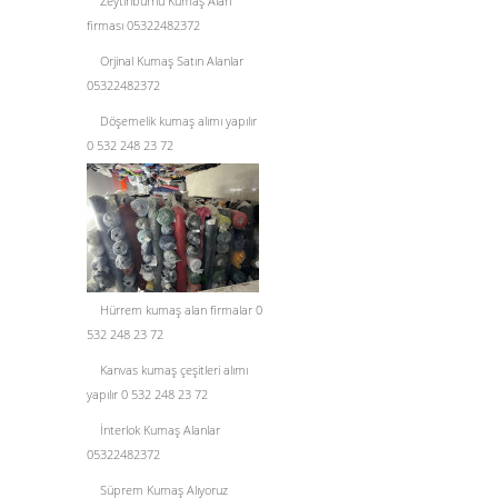
Zeytinburnu Kumaş Alan
firması 05322482372
Orjinal Kumaş Satın Alanlar
05322482372
Döşemelik kumaş alımı yapılır
0 532 248 23 72
Hürrem kumaş alan firmalar 0
532 248 23 72
Kanvas kumaş çeşitleri alımı
yapılır 0 532 248 23 72
İnterlok Kumaş Alanlar
05322482372
Süprem Kumaş Alıyoruz