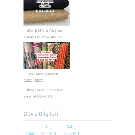
Şifon Dikili Ürün Ve Şifon
Kumaş Alımı 05322482372
Toplu Kumaş Alıyoruz
05322482372
İhraç Fazlası Kumaş Alan
Yerler 05322482372
Döviz Bilgileri
Alış
Satış
Dolar
47.4548
47.6450