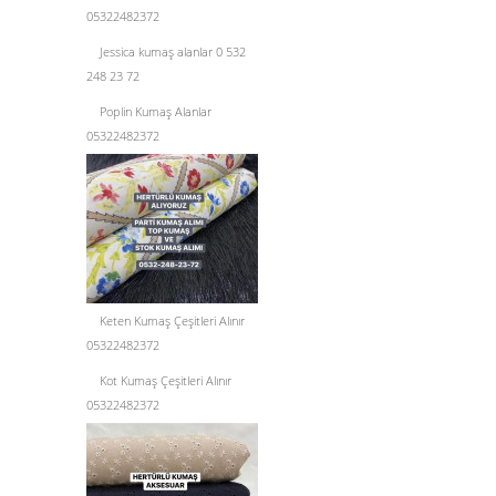
05322482372
Jessica kumaş alanlar 0 532
248 23 72
Poplin Kumaş Alanlar
05322482372
Keten Kumaş Çeşitleri Alınır
05322482372
Kot Kumaş Çeşitleri Alınır
05322482372