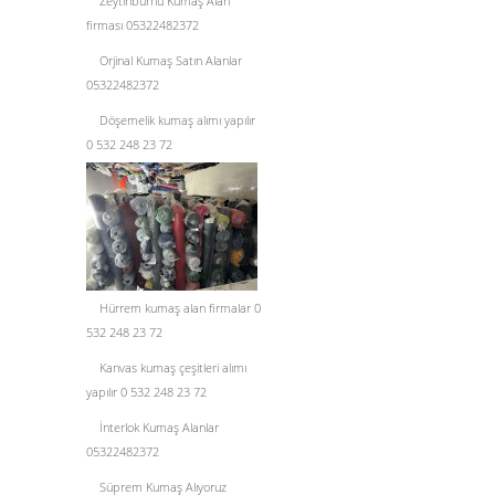
Zeytinburnu Kumaş Alan
firması 05322482372
Orjinal Kumaş Satın Alanlar
05322482372
Döşemelik kumaş alımı yapılır
0 532 248 23 72
Hürrem kumaş alan firmalar 0
532 248 23 72
Kanvas kumaş çeşitleri alımı
yapılır 0 532 248 23 72
İnterlok Kumaş Alanlar
05322482372
Süprem Kumaş Alıyoruz