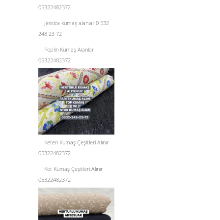
05322482372
Jessica kumaş alanlar 0 532
248 23 72
Poplin Kumaş Alanlar
05322482372
Keten Kumaş Çeşitleri Alınır
05322482372
Kot Kumaş Çeşitleri Alınır
05322482372