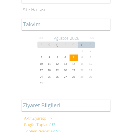
Site Haritası
Takvim
Ağustos 2026
<<
>>
P
S
Ç
P
C
C
P
1
2
3
4
5
6
7
8
9
10
11
12
13
14
15
16
17
18
19
20
21
22
23
24
25
26
27
28
29
30
31
Ziyaret Bilgileri
Aktif Ziyaretçi
5
Bugün Toplam
157
Toplam Ziyaret
398228