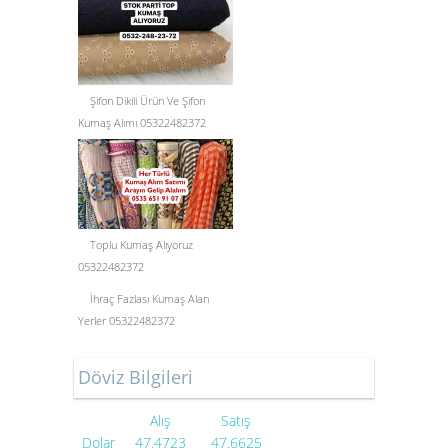
Şifon Dikili Ürün Ve Şifon
Kumaş Alımı 05322482372
Toplu Kumaş Alıyoruz
05322482372
İhraç Fazlası Kumaş Alan
Yerler 05322482372
Döviz Bilgileri
Alış
Satış
Dolar
47.4723
47.6625