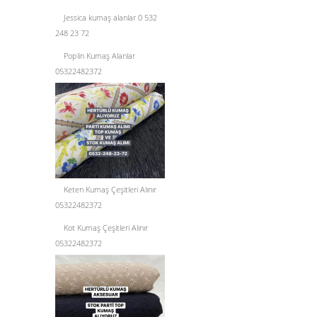
Jessica kumaş alanlar 0 532
248 23 72
Poplin Kumaş Alanlar
05322482372
Keten Kumaş Çeşitleri Alınır
05322482372
Kot Kumaş Çeşitleri Alınır
05322482372