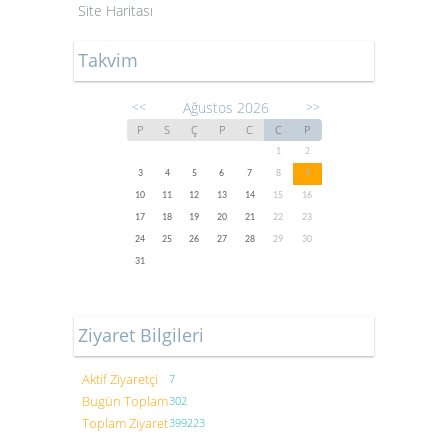
Site Haritası
Takvim
Ağustos 2026
<<
>>
P
S
Ç
P
C
C
P
1
2
3
4
5
6
7
8
9
10
11
12
13
14
15
16
17
18
19
20
21
22
23
24
25
26
27
28
29
30
31
Ziyaret Bilgileri
Aktif Ziyaretçi
7
Bugün Toplam
302
Toplam Ziyaret
399223