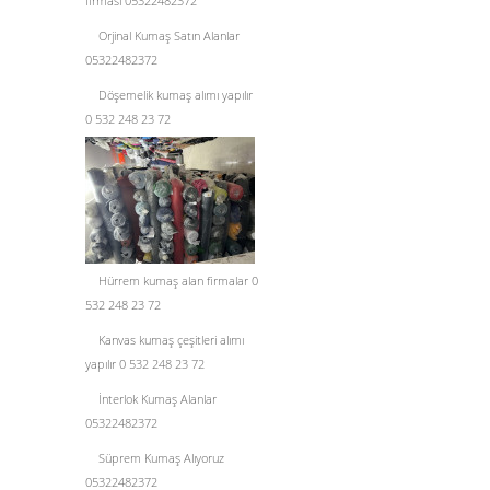
firması 05322482372
Orjinal Kumaş Satın Alanlar
05322482372
Döşemelik kumaş alımı yapılır
0 532 248 23 72
Hürrem kumaş alan firmalar 0
532 248 23 72
Kanvas kumaş çeşitleri alımı
yapılır 0 532 248 23 72
İnterlok Kumaş Alanlar
05322482372
Süprem Kumaş Alıyoruz
05322482372