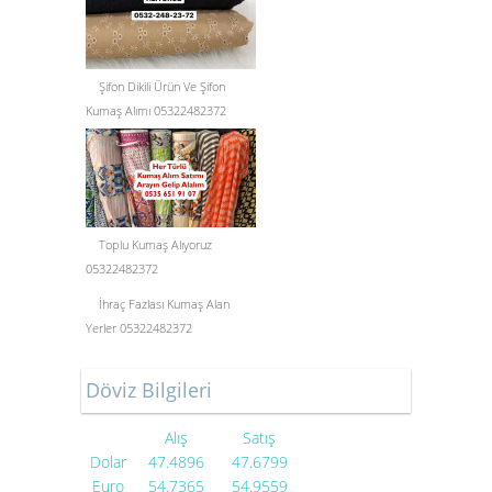
Şifon Dikili Ürün Ve Şifon
Kumaş Alımı 05322482372
Toplu Kumaş Alıyoruz
05322482372
İhraç Fazlası Kumaş Alan
Yerler 05322482372
Döviz Bilgileri
Alış
Satış
Dolar
47.4896
47.6799
Euro
54.7365
54.9559