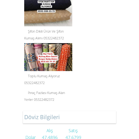
Şifon Dikili Ürün Ve Şifon
Kumaş Alımı 05322482372
Toplu Kumaş Alıyoruz
05322482372
İhraç Fazlası Kumaş Alan
Yerler 05322482372
Döviz Bilgileri
Alış
Satış
Dolar
47.4896
47.6799