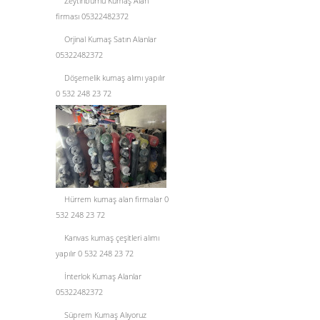
Zeytinburnu Kumaş Alan
firması 05322482372
Orjinal Kumaş Satın Alanlar
05322482372
Döşemelik kumaş alımı yapılır
0 532 248 23 72
Hürrem kumaş alan firmalar 0
532 248 23 72
Kanvas kumaş çeşitleri alımı
yapılır 0 532 248 23 72
İnterlok Kumaş Alanlar
05322482372
Süprem Kumaş Alıyoruz