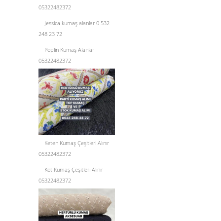
05322482372
Jessica kumaş alanlar 0 532
248 23 72
Poplin Kumaş Alanlar
05322482372
Keten Kumaş Çeşitleri Alınır
05322482372
Kot Kumaş Çeşitleri Alınır
05322482372