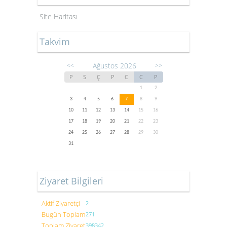
Site Haritası
Takvim
Ağustos 2026
<<
>>
P
S
Ç
P
C
C
P
1
2
3
4
5
6
7
8
9
10
11
12
13
14
15
16
17
18
19
20
21
22
23
24
25
26
27
28
29
30
31
Ziyaret Bilgileri
Aktif Ziyaretçi
2
Bugün Toplam
271
Toplam Ziyaret
398342