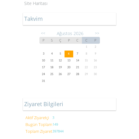
Site Haritası
Takvim
Ağustos 2026
<<
>>
P
S
Ç
P
C
C
P
1
2
3
4
5
6
7
8
9
10
11
12
13
14
15
16
17
18
19
20
21
22
23
24
25
26
27
28
29
30
31
Ziyaret Bilgileri
Aktif Ziyaretçi
3
Bugün Toplam
149
Toplam Ziyaret
397844