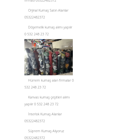
firması 05322482372
Orjinal Kumaş Satın Alanlar
05322482372
Döşemelik kumaş alımı yapılır
0 532 248 23 72
Hürrem kumaş alan firmalar 0
532 248 23 72
Kanvas kumaş çeşitleri alımı
yapılır 0 532 248 23 72
İnterlok Kumaş Alanlar
05322482372
Süprem Kumaş Alıyoruz
05322482372