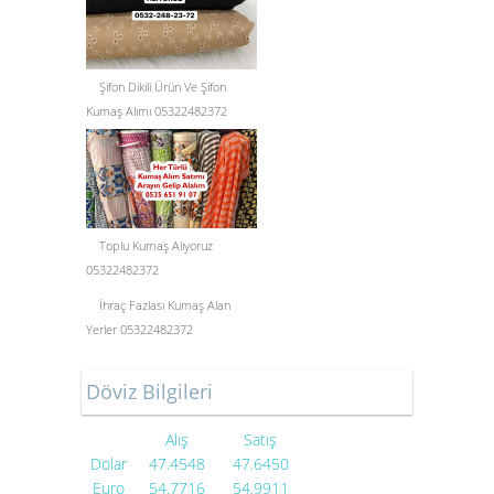
Şifon Dikili Ürün Ve Şifon
Kumaş Alımı 05322482372
Toplu Kumaş Alıyoruz
05322482372
İhraç Fazlası Kumaş Alan
Yerler 05322482372
Döviz Bilgileri
Alış
Satış
Dolar
47.4548
47.6450
Euro
54.7716
54.9911