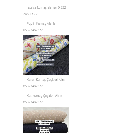
Jessica kumaş alanlar 0 532
248 23 72
Poplin Kumaş Alanlar
05322482372
Keten Kumaş Çeşitleri Alınır
05322482372
Kot Kumaş Çeşitleri Alınır
05322482372