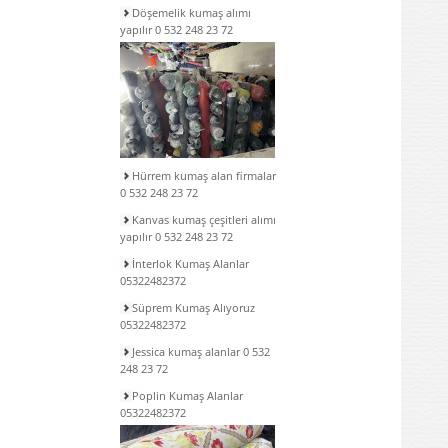
Döşemelik kumaş alımı
yapılır 0 532 248 23 72
Hürrem kumaş alan firmalar
0 532 248 23 72
Kanvas kumaş çeşitleri alımı
yapılır 0 532 248 23 72
İnterlok Kumaş Alanlar
05322482372
Süprem Kumaş Alıyoruz
05322482372
Jessica kumaş alanlar 0 532
248 23 72
Poplin Kumaş Alanlar
05322482372