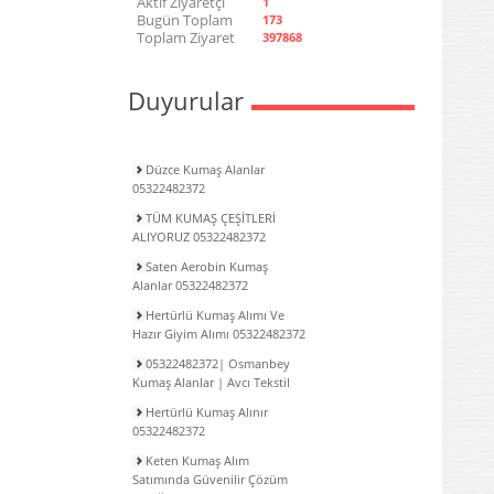
Aktif Ziyaretçi
1
Bugün Toplam
173
Toplam Ziyaret
397868
Duyurular
Düzce Kumaş Alanlar
05322482372
TÜM KUMAŞ ÇEŞİTLERİ
ALIYORUZ 05322482372
Saten Aerobin Kumaş
Alanlar 05322482372
Hertürlü Kumaş Alımı Ve
Hazır Giyim Alımı 05322482372
05322482372| Osmanbey
Kumaş Alanlar | Avcı Tekstil
Hertürlü Kumaş Alınır
05322482372
Keten Kumaş Alım
Satımında Güvenilir Çözüm