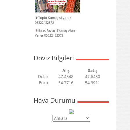
Toplu Kumaş Alıyoruz
05322482372
İhraç Fazlası Kumaş Alan
Yerler 05322482372
Döviz Bilgileri
Alış
Satış
Dolar
47.4548
47.6450
Euro
54.7716
54.9911
Hava Durumu