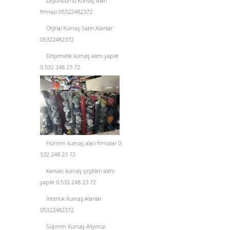
Zeytinburnu Kumaş Alan
firması 05322482372
Orjinal Kumaş Satın Alanlar
05322482372
Döşemelik kumaş alımı yapılır
0 532 248 23 72
Hürrem kumaş alan firmalar 0
532 248 23 72
Kanvas kumaş çeşitleri alımı
yapılır 0 532 248 23 72
İnterlok Kumaş Alanlar
05322482372
Süprem Kumaş Alıyoruz