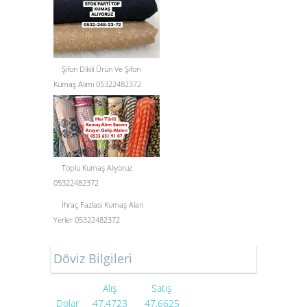
Şifon Dikili Ürün Ve Şifon
Kumaş Alımı 05322482372
Toplu Kumaş Alıyoruz
05322482372
İhraç Fazlası Kumaş Alan
Yerler 05322482372
Döviz Bilgileri
Alış
Satış
Dolar
47.4723
47.6625