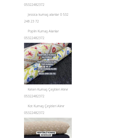
05322482372
Jessica kumaş alanlar 0 532
248 23 72
Poplin Kumaş Alanlar
05322482372
Keten Kumaş Çeşitleri Alınır
05322482372
Kot Kumaş Çeşitleri Alınır
05322482372