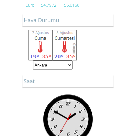
Euro
54.7972
55.0168
Hava Durumu
Saat