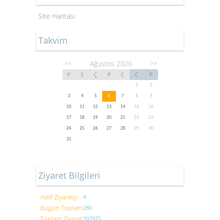
Site Haritası
Takvim
Ağustos 2026
<<
>>
P
S
Ç
P
C
C
P
1
2
3
4
5
6
7
8
9
10
11
12
13
14
15
16
17
18
19
20
21
22
23
24
25
26
27
28
29
30
31
Ziyaret Bilgileri
Aktif Ziyaretçi
4
Bugün Toplam
280
Toplam Ziyaret
397975