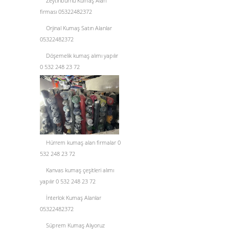
Zeytinburnu Kumaş Alan
firması 05322482372
Orjinal Kumaş Satın Alanlar
05322482372
Döşemelik kumaş alımı yapılır
0 532 248 23 72
Hürrem kumaş alan firmalar 0
532 248 23 72
Kanvas kumaş çeşitleri alımı
yapılır 0 532 248 23 72
İnterlok Kumaş Alanlar
05322482372
Süprem Kumaş Alıyoruz