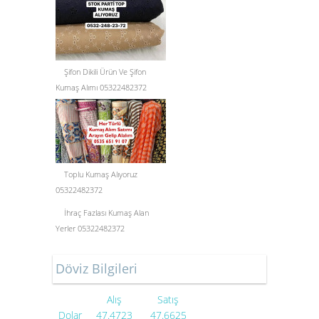
Şifon Dikili Ürün Ve Şifon
Kumaş Alımı 05322482372
Toplu Kumaş Alıyoruz
05322482372
İhraç Fazlası Kumaş Alan
Yerler 05322482372
Döviz Bilgileri
Alış
Satış
Dolar
47.4723
47.6625