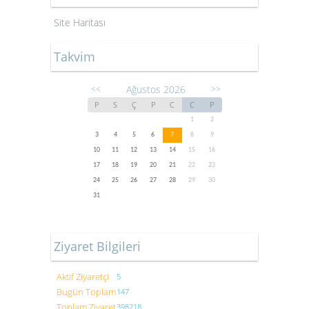
Site Haritası
Takvim
Ağustos 2026
<<
>>
P
S
Ç
P
C
C
P
1
2
3
4
5
6
7
8
9
10
11
12
13
14
15
16
17
18
19
20
21
22
23
24
25
26
27
28
29
30
31
Ziyaret Bilgileri
Aktif Ziyaretçi
5
Bugün Toplam
147
Toplam Ziyaret
398218