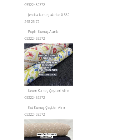
05322482372
Jessica kumaş alanlar 0 532
248 23 72
Poplin Kumaş Alanlar
05322482372
Keten Kumaş Çeşitleri Alınır
05322482372
Kot Kumaş Çeşitleri Alınır
05322482372