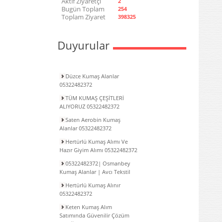
Aktif Ziyaretçi
2
Bugün Toplam
254
Toplam Ziyaret
398325
Duyurular
Düzce Kumaş Alanlar
05322482372
TÜM KUMAŞ ÇEŞİTLERİ
ALIYORUZ 05322482372
Saten Aerobin Kumaş
Alanlar 05322482372
Hertürlü Kumaş Alımı Ve
Hazır Giyim Alımı 05322482372
05322482372| Osmanbey
Kumaş Alanlar | Avcı Tekstil
Hertürlü Kumaş Alınır
05322482372
Keten Kumaş Alım
Satımında Güvenilir Çözüm