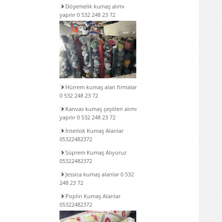
Döşemelik kumaş alımı
yapılır 0 532 248 23 72
Hürrem kumaş alan firmalar
0 532 248 23 72
Kanvas kumaş çeşitleri alımı
yapılır 0 532 248 23 72
İnterlok Kumaş Alanlar
05322482372
Süprem Kumaş Alıyoruz
05322482372
Jessica kumaş alanlar 0 532
248 23 72
Poplin Kumaş Alanlar
05322482372