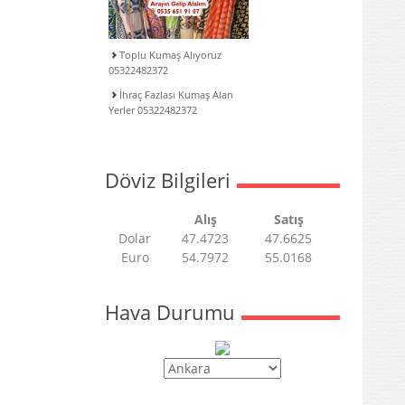
Toplu Kumaş Alıyoruz
05322482372
İhraç Fazlası Kumaş Alan
Yerler 05322482372
Döviz Bilgileri
Alış
Satış
Dolar
47.4723
47.6625
Euro
54.7972
55.0168
Hava Durumu