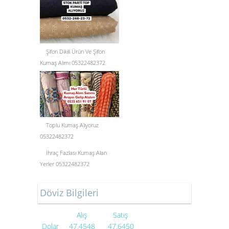
Şifon Dikili Ürün Ve Şifon
Kumaş Alımı 05322482372
Toplu Kumaş Alıyoruz
05322482372
İhraç Fazlası Kumaş Alan
Yerler 05322482372
Döviz Bilgileri
Alış
Satış
Dolar
47.4548
47.6450