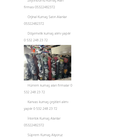
Zeytinburnu Kumaş Alan
firması 05322482372
Orjinal Kumaş Satın Alanlar
05322482372
Döşemelik kumaş alımı yapılır
0 532 248 23 72
Hürrem kumaş alan firmalar 0
532 248 23 72
Kanvas kumaş çeşitleri alımı
yapılır 0 532 248 23 72
İnterlok Kumaş Alanlar
05322482372
Süprem Kumaş Alıyoruz