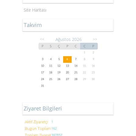
Site Haritası
Takvim
Ağustos 2026
<<
>>
P
S
Ç
P
C
C
P
1
2
3
4
5
6
7
8
9
10
11
12
13
14
15
16
17
18
19
20
21
22
23
24
25
26
27
28
29
30
31
Ziyaret Bilgileri
Aktif Ziyaretçi
1
Bugün Toplam
162
Toplam Ziyaret
397857