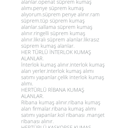
alanlar.openat süprem kumaş
alımı.penye süprem kumaş
alıyorum.süprem penye alınır.ram
süprem.tüp süprem kumaş
alanlar.sallama süprem kumaş
alınır.ringelli süprem kumaş
alınır.likralı süprem alanlar.likrasız
süprem kumaş alanlar.
HER TÜRLÜ İNTERLOK KUMAŞ
ALANLAR.
İnterlok kumaş alınır.interlok kumaş
alan yerler.interlok kumaş alımı
satımı yapanlar.çelik interlok kumaş
alımı.
HERTÜRLÜ RİBANA KUMAŞ
ALANLAR.
Ribana kumaş alınır.ribana kumaş
alan firmalar.ribana kumaş alımı
satımı yapanlar.kol ribanası .manşet
ribanası alınır.
HERTÜRLÜ KAŞKORSE KUMAŞ