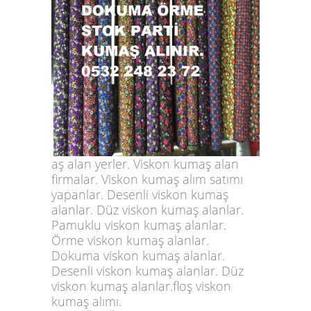
aş alan yerler. Viskon kumaş alan
firmalar. Viskon kumaş alım satımı
yapanlar. Desenli viskon kumaş
alanlar. Düz viskon kumaş alanlar.
Pamuklu viskon kumaş alanlar.
Örme viskon kumaş alanlar.
Dokuma viskon kumaş alanlar.
Desenli viskon kumaş alanlar. Düz
viskon kumaş alanlar.floş viskon
kumaş alımı.