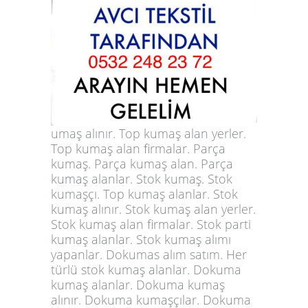
umaş alınır. Top kumaş alan yerler.
Top kumaş alan firmalar. Parça
kumaş. Parça kumaş alan. Parça
kumaş alanlar. Stok kumaş. Stok
kumaşçı. Top kumaş alanlar. Stok
kumaş alınır. Stok kumaş alan yerler.
Stok kumaş alan firmalar. Stok parti
kumaş alanlar. Stok kumaş alımı
yapanlar. Dokumas alım satım. Her
türlü stok kumaş alanlar. Dokuma
kumaş alanlar. Dokuma kumaş
alınır. Dokuma kumaşçılar. Dokuma