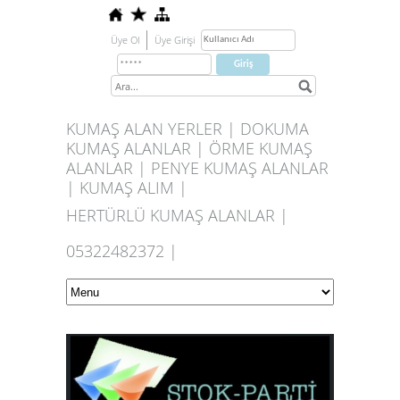
Üye Ol
Üye Girişi
KUMAŞ ALAN YERLER | DOKUMA
KUMAŞ ALANLAR | ÖRME KUMAŞ
ALANLAR | PENYE KUMAŞ ALANLAR
| KUMAŞ ALIM |
HERTÜRLÜ KUMAŞ ALANLAR |
05322482372 |