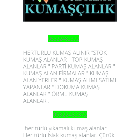
05322482372
HERTÜRLÜ KUMAŞ ALINIR "STOK
KUMAŞ ALANLAR " TOP KUMAŞ
ALANLAR " PARTİ KUMAŞ ALANLAR "
KUMAŞ ALAN FİRMALAR " KUMAŞ
ALAN YERLER " KUMAŞ ALIMI SATIMI
YAPANLAR " DOKUMA KUMAŞ
ALANLAR " ÖRME KUMAŞ
ALANLAR .
05322482372
her
türlü yıkamalı kumaş alanlar.
Her türlü islak kumaş alanlar. Çürük