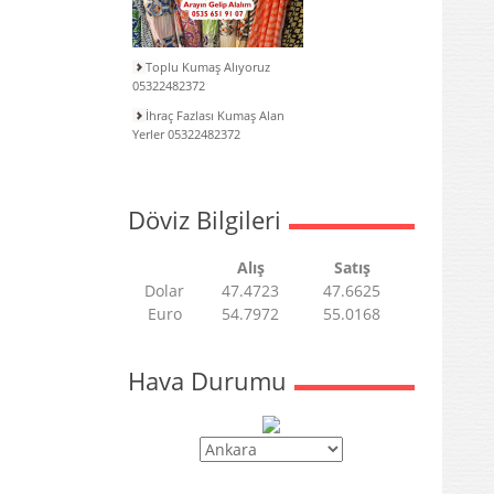
Toplu Kumaş Alıyoruz
05322482372
İhraç Fazlası Kumaş Alan
Yerler 05322482372
Döviz Bilgileri
Alış
Satış
Dolar
47.4723
47.6625
Euro
54.7972
55.0168
Hava Durumu