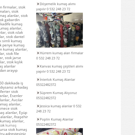
Döşemelik kumaş alımı
n firmalar, stok
yapılır 0 532 248 23 72
maları, stok
maş alanlar, stok
tok gabardin
k kadife kumaş
kumaş alanlar,
ar, stok ıslak
ar, stok dantel
ok simli kumaş
tok penye kumaş
em kumaş alanlar,
Hürrem kumaş alan firmalar
r, stok file
r, stok jarse
0 532 248 23 72
ar, stok kışlık
aş alanlar
Kanvas kumaş çeşitleri alımı
ndan arayıp
yapılır 0 532 248 23 72
İnterlok Kumaş Alanlar
60 dakikada iş
05322482372
dıysanız arkadaş
 Merter stok
Süprem Kumaş Alıyoruz
anlar, Esenler
05322482372
anlar, Avcılar
umaş alanlar,
Jessica kumaş alanlar 0 532
kmece stok
248 23 72
aş alanlar, Eyüp
alanlar, Ataşehir
Poplin Kumaş Alanlar
 kumaş alanlar,
05322482372
stok
kumaş
 Bursa stok kumaş
ğru adrestesiniz