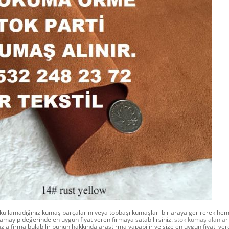
ullamadığınız kumaş parçalarını veya topbaşı kumaşları bir araya gerirerek hem i
amayıp değerinde en uygun fiyat veren firmaya satabilirsiniz.
stok kumaş alanlar
zla firma bulabilir bunun hakkında araştırma yapabilir ve size en uygun fiyatı ver