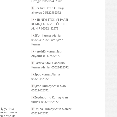
Ortağınız 05322482372
Her türlü krep kumaşı
alıyoruz 0 5322482372
HER NEVİ STOK VE PARTİ
KUMAŞLARINIZ DEĞERİNDE
ALINIR 05322482372
Şifon Kumaş Alanlar
05322482372 Parti Şifon
Kumaş
Hertürlü Kumaş Satın
Alıyoruz 05322482372
Parti ve Stok Gabardin
Kumaş Alanlar 05322482372
Spot Kumaş Alanlar
05322482372
Şifon Kumaş Satın Alan
05322482372
Zeytinburnu Kumaş Alan
firması 05322482372
ş yerinizi
Orjinal Kumaş Satın Alanlar
araştırması
05322482372
en firma ile