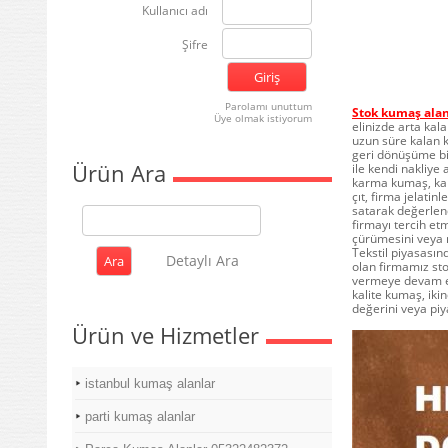
Kullanıcı adı
Şifre
Parolamı unuttum
Stok kumaş alan
Üye olmak istiyorum
elinizde arta kal
uzun süre kalan 
geri dönüşüme bi
Ürün Ara
ile kendi nakliye
karma kumaş, karı
çıt, firma jelatin
satarak değerlend
firmayı tercih et
çürümesini veya 
Tekstil piyasasın
Detaylı Ara
olan firmamız st
vermeye devam edi
kalite kumaş, iki
değerini veya piya
Ürün ve Hizmetler
istanbul kumaş alanlar
parti kumaş alanlar