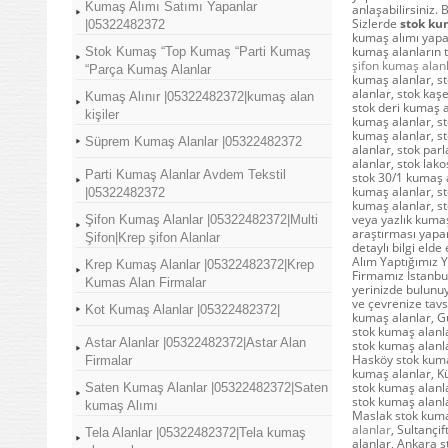
Kumaş Alımı Satımı Yapanlar
anlaşabilirsiniz.
Sizlerde
stok ku
|05322482372
kumaş alımı yapan
kumaş alanların t
Stok Kumaş “Top Kumaş “Parti Kumaş
şifon kumaş alan
“Parça Kumaş Alanlar
kumaş alanlar, st
alanlar, stok kaş
Kumaş Alınır |05322482372|kumaş alan
stok deri kumaş a
kişiler
kumaş alanlar, st
kumaş alanlar, st
Süprem Kumaş Alanlar |05322482372
alanlar, stok par
alanlar, stok lak
Parti Kumaş Alanlar Avdem Tekstil
stok 30/1 kumaş a
kumaş alanlar, s
|05322482372
kumaş alanlar, sto
veya yazlık kumaş
Şifon Kumaş Alanlar |05322482372|Multi
araştırması yapar
Şifon|Krep şifon Alanlar
detaylı bilgi elde
Alım Yaptığımız Y
Krep Kumaş Alanlar |05322482372|Krep
Firmamız İstanbul
Kumas Alan Firmalar
yerinizde bulunuy
ve çevrenize tavs
Kot Kumaş Alanlar |05322482372|
kumaş alanlar, G
stok kumaş alanla
Astar Alanlar |05322482372|Astar Alan
stok kumaş alanl
Hasköy stok kuma
Firmalar
kumaş alanlar, K
stok kumaş alanla
Saten Kumaş Alanlar |05322482372|Saten
stok kumaş alanl
kumaş Alımı
Maslak stok kuma
alanlar
, Sultançi
Tela Alanlar |05322482372|Tela kumaş
alanlar, Ankara s