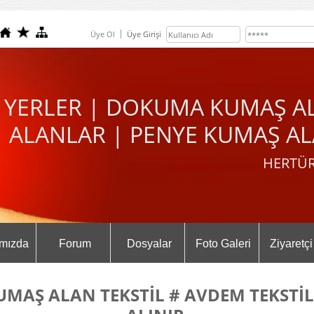
Üye Ol
Üye Girişi
 YERLER | DOKUMA KUMAŞ A
ALANLAR | PENYE KUMAŞ AL
HERTÜR
mızda
Forum
Dosyalar
Foto Galeri
Ziyaretçi
UMAŞ ALAN TEKSTİL # AVDEM TEKSTİ