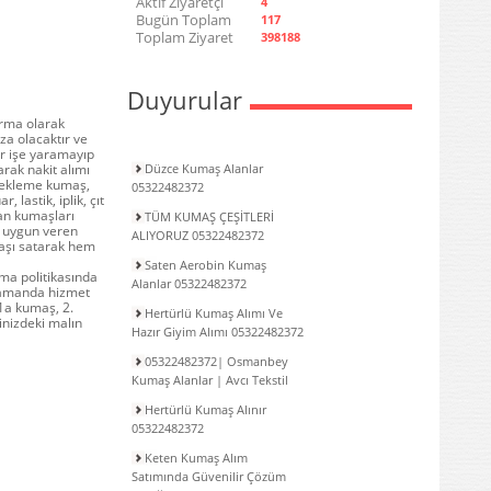
Aktif Ziyaretçi
4
Bugün Toplam
117
Toplam Ziyaret
398188
Duyurular
irma olarak
za olacaktır ve
r işe yaramayıp
Düzce Kumaş Alanlar
rak nakit alımı
 tekleme kumaş,
05322482372
lastik, iplik, çıt
alan kumaşları
TÜM KUMAŞ ÇEŞİTLERİ
n uygun veren
ALIYORUZ 05322482372
maşı satarak hem
Saten Aerobin Kumaş
rma politikasında
Alanlar 05322482372
 zamanda hizmet
 1a kumaş, 2.
Hertürlü Kumaş Alımı Ve
inizdeki malın
Hazır Giyim Alımı 05322482372
05322482372| Osmanbey
Kumaş Alanlar | Avcı Tekstil
Hertürlü Kumaş Alınır
05322482372
Keten Kumaş Alım
Satımında Güvenilir Çözüm