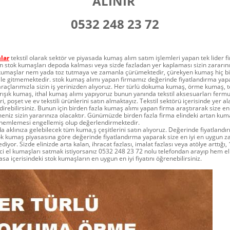
ALINIR
0532 248 23 72
lar
tekstil olarak sektör ve piyasada kumaş alım satım işlemleri yapan tek lider f
an stok kumaşları depoda kalması veya sizde fazladan yer kaplaması sizin zararını
kumaşlar nem yada toz tutmaya ve zamanla çürümektedir, çürekyen kumaş hiç bi
le gitmemektedir. stok kumaş alımı yapan firmamız değerinde fiyatlandırma yapa
 araçlarımızla sizin iş yerinizden alıyoruz. Her türlü dokuma kumaş, örme kumaş,
şık kumaş, ithal kumaş alımı yapıyoruz bunun yanında tekstil aksesuarları fermuar, 
leri, poşet ve ev tekstili ürünlerini satın almaktayız. Tekstil sektörü içerisinde yer 
irebilirsiniz. Bunun için birden fazla kumaş alımı yapan firma araştırarak size e
meniz sizin yararınıza olacaktır. Günümüzde birden fazla firma elindeki artan ku
nemlemesi engellemiş olup değerlendirmektedir.
da aklınıza gelebilecek tüm kuma,ş çeşitlerini satın alıyoruz. Değerinde fiyatlandı
ok kumaş piyasasına göre değerinde fiyatlandırma yaparak size en iyi en uygun
yor. Sizde elinizde arta kalan, ihracat fazlası, imalat fazlası veya atölye arttığı,
nci el kumaşları satmak istiyorsanız 0532 248 23 72 nolu telefondan arayıp hem el
sa içerisindeki stok kumaşların en uygun en iyi fiyatını öğrenebilirsiniz.