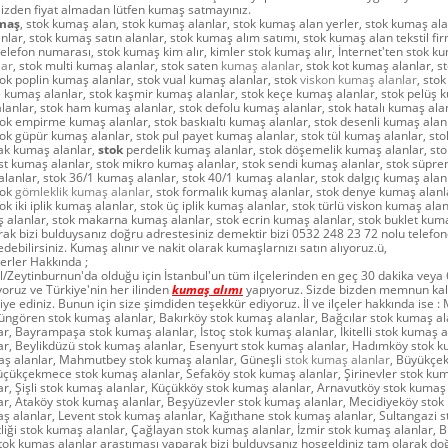
 Bizden fiyat almadan lütfen kumaş satmayınız.
maş
, stok kumaş alan, stok kumaş alanlar, stok kumaş alan yerler, stok kumaş ala
lar, stok kumaş satın alanlar, stok kumaş alım satımı, stok kumaş alan tekstil fir
elefon numarası, stok kumaş kim alır, kimler stok kumaş alır, İnternet'ten stok ku
lar
, stok multi kumaş alanlar, stok saten
kumaş alanlar
, stok kot kumaş alanlar, s
ok poplin kumaş alanlar, stok vual kumaş alanlar, stok
viskon kumaş alanlar
, sto
e kumaş alanlar, stok kaşmir kumaş alanlar, stok keçe kumaş alanlar, stok pelüş 
lanlar, stok ham kumaş alanlar, stok defolu kumaş alanlar, stok hatalı kumaş alanl
ok empirme kumaş alanlar, stok baskıaltı kumaş alanlar, stok desenli kumaş alanl
ok güpür kumaş alanlar, stok pul payet kumaş alanlar, stok tül kumaş alanlar, st
lak kumaş alanlar,
stok
perdelik kumaş alanlar, stok döşemelik kumaş alanlar, s
ost kumaş alanlar, stok mikro kumaş alanlar, stok sendi kumaş alanlar, stok süpr
lanlar, stok 36/1 kumaş alanlar, stok 40/1 kumaş alanlar, stok dalgıç kumaş alanla
tok
gömleklik kumaş alanlar
, stok formalık kumaş alanlar, stok denye kumaş alanla
k iki iplik kumaş alanlar, stok üç iplik kumaş alanlar, stok türlü viskon kumaş alanl
 alanlar, stok makarna kumaş alanlar, stok ecrin kumaş alanlar, stok buklet kum
ak bizi bulduysanız doğru adrestesiniz demektir bizi 0532 248 23 72 nolu telefo
 edebilirsiniz. Kumaş alınır ve nakit olarak kumaşlarnızı satın alıyoruz.ü,
erler Hakkında ;
/Zeytinburnun'da olduğu için İstanbul'un tüm ilçelerinden en geç 30 dakika veya 
oruz ve Türkiye'nin her ilinden
kumaş alımı
yapıyoruz. Sizde bizden memnun kal
iye ediniz. Bunun için size şimdiden teşekkür ediyoruz. İl ve ilçeler hakkında ise :
üngören stok kumaş alanlar, Bakırköy stok kumaş alanlar, Bağcılar stok kumaş al
r, Bayrampaşa stok kumaş alanlar, İstoç stok kumaş alanlar, İkitelli stok kumaş al
ar, Beylikdüzü stok kumaş alanlar, Esenyurt stok kumaş alanlar, Hadımköy stok k
ş alanlar, Mahmutbey stok kumaş alanlar, Güneşli
stok kumaş alanlar
, Büyükçe
üçükçekmece stok kumaş alanlar, Sefaköy stok kumaş alanlar, Şirinevler stok kum
r, Şişli stok kumaş alanlar, Küçükköy stok kumaş alanlar, Arnavutköy stok kumaş 
ar, Ataköy stok kumaş alanlar, Beşyüzevler stok kumaş alanlar, Mecidiyeköy stok
ş alanlar, Levent stok kumaş alanlar, Kağıthane stok kumaş alanlar, Sultangazi 
ftliği stok kumaş alanlar, Çağlayan stok kumaş alanlar, İzmir stok kumaş alanlar,
tok kumaş alanlar araştıması yaparak bizi bulduysanız hoşgeldiniz tam olarak do