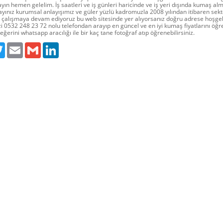
ın hemen gelelim. İş saatleri ve iş günleri haricinde ve iş yeri dışında kumaş a
ayınız kurumsal anlayışımız ve güler yüzlü kadromuzla 2008 yılından itibaren sek
k çalışmaya devam ediyoruz bu web sitesinde yer alıyorsanız doğru adrese hoşgel
i 0532 248 23 72 nolu telefondan arayıp en güncel ve en iyi kumaş fiyatlarını öğre
eğerini whatsapp aracılığı ile bir kaç tane fotoğraf atıp öğrenebilirsiniz.
ebook
Twitter
Email
Gmail
LinkedIn