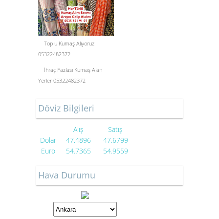
Toplu Kumaş Alıyoruz
05322482372
İhraç Fazlası Kumaş Alan
Yerler 05322482372
Döviz Bilgileri
Alış
Satış
Dolar
47.4896
47.6799
Euro
54.7365
54.9559
Hava Durumu