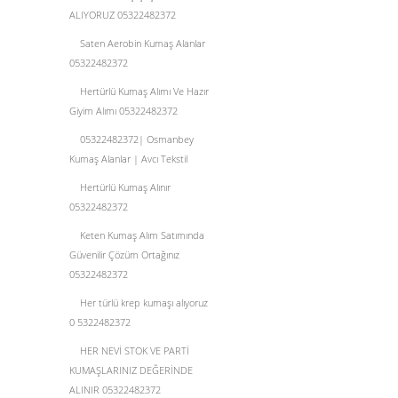
ALIYORUZ 05322482372
Saten Aerobin Kumaş Alanlar
05322482372
Hertürlü Kumaş Alımı Ve Hazır
Giyim Alımı 05322482372
05322482372| Osmanbey
Kumaş Alanlar | Avcı Tekstil
Hertürlü Kumaş Alınır
05322482372
Keten Kumaş Alım Satımında
Güvenilir Çözüm Ortağınız
05322482372
Her türlü krep kumaşı alıyoruz
0 5322482372
HER NEVİ STOK VE PARTİ
KUMAŞLARINIZ DEĞERİNDE
ALINIR 05322482372