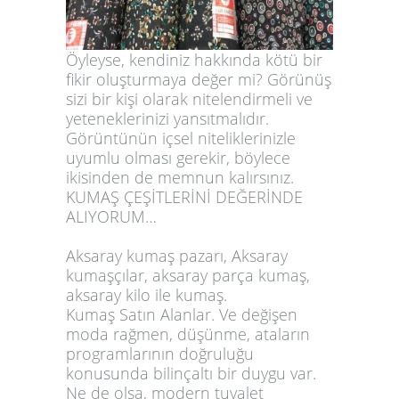
Öyleyse, kendiniz hakkında kötü bir
fikir oluşturmaya değer mi? Görünüş
sizi bir kişi olarak nitelendirmeli ve
yeteneklerinizi yansıtmalıdır.
Görüntünün içsel niteliklerinizle
uyumlu olması gerekir, böylece
ikisinden de memnun kalırsınız.
KUMAŞ ÇEŞİTLERİNİ DEĞERİNDE
ALIYORUM…
Aksaray kumaş pazarı, Aksaray
kumaşçılar, aksaray parça kumaş,
aksaray kilo ile kumaş.
Kumaş Satın Alanlar. Ve değişen
moda rağmen, düşünme, ataların
programlarının doğruluğu
konusunda bilinçaltı bir duygu var.
Ne de olsa, modern tuvalet