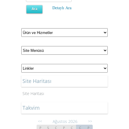
Detaylı Ara
Site Haritası
Site Haritası
Takvim
Ağustos 2026
<<
>>
P
S
Ç
P
C
C
P