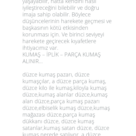
yaşayabilir, hatta kendini nasıl
iyileştireceğini bilebilir ve doğru
imaja sahip olabilir. Böylece
düşüncelerinin harekete geçmesi ve
başkasının kötü etkisinden
korunması için. Ve birinci seviyeyi
harekete geçirecek kıyafetlere
ihtiyacımız var.
KUMAŞ – İPLİK – PARÇA KUMAŞ
ALINIR…
düzce kumaş pazarı, düzce
kumaşçılar, a düzce parça kumaş,
düzce kilo ile kumaş,kiloyla kumaş
düzce,kumaş alanlar düzce,kumaş
alan düzce,parça kumaş pazarı
düzce,elbiselik kumaş düzce,kumaş
mağazası düzce,parça kumaş
dükkanı düzce, düzce kumaş
satanlar,kumaş satan düzce, düzce
kumaş nerede satılıyor, a düzce