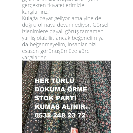
gerçekten “kıyafetlerimizle
karşılanırız.”
Kulağa bayat geliyor ama yine de
doğru olmaya devam ediyor. Görsel
izlenimlere dayalı görüş tamamen
yanlış olabilir, ancak beğenelim ya
da beğenmeyelim, insanlar bizi
esasen görünüşümüze göre
yargılarlar.