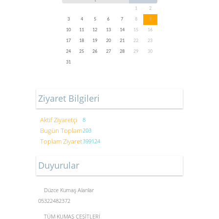
1
2
3
4
5
6
7
8
9
10
11
12
13
14
15
16
17
18
19
20
21
22
23
24
25
26
27
28
29
30
31
Ziyaret Bilgileri
Aktif Ziyaretçi
8
Bugün Toplam
203
Toplam Ziyaret
399124
Duyurular
Düzce Kumaş Alanlar
05322482372
TÜM KUMAŞ ÇEŞİTLERİ