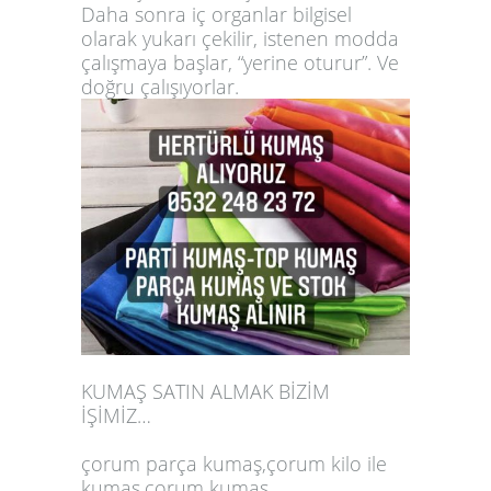
Daha sonra iç organlar bilgisel
olarak yukarı çekilir, istenen modda
çalışmaya başlar, “yerine oturur”. Ve
doğru çalışıyorlar.
KUMAŞ SATIN ALMAK BİZİM
İŞİMİZ…
çorum parça kumaş,çorum kilo ile
kumaş,çorum kumaş