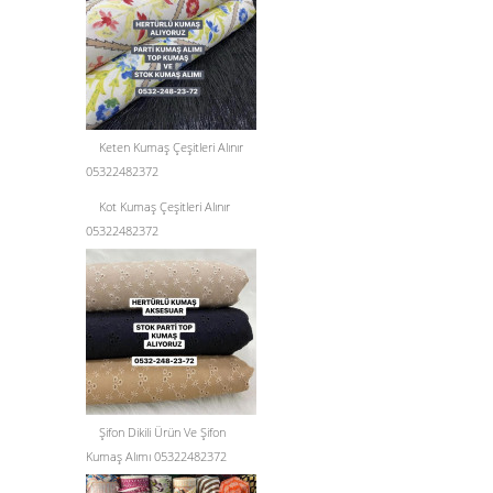
Keten Kumaş Çeşitleri Alınır
05322482372
Kot Kumaş Çeşitleri Alınır
05322482372
Şifon Dikili Ürün Ve Şifon
Kumaş Alımı 05322482372