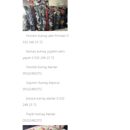
Hürrem kumaş alan firmalar 0
532 248 23 72
Kanvas kumaş çeşitleri alımı
yapılır 0 532 248 23 72
İnterlok Kumaş Alanlar
05322482372
Süprem Kumaş Alıyoruz
05322482372
Jessica kumaş alanlar 0 532
248 23 72
Poplin Kumaş Alanlar
05322482372