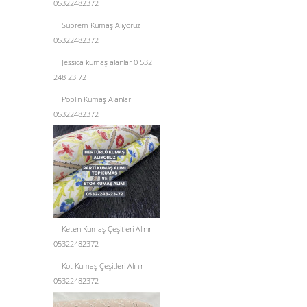
05322482372
Süprem Kumaş Alıyoruz
05322482372
Jessica kumaş alanlar 0 532
248 23 72
Poplin Kumaş Alanlar
05322482372
Keten Kumaş Çeşitleri Alınır
05322482372
Kot Kumaş Çeşitleri Alınır
05322482372