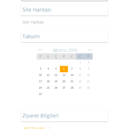
Site Haritası
Site Haritası
Takvim
Ağustos 2026
<<
>>
P
S
Ç
P
C
C
P
1
2
3
4
5
6
7
8
9
10
11
12
13
14
15
16
17
18
19
20
21
22
23
24
25
26
27
28
29
30
31
Ziyaret Bilgileri
Aktif Ziyaretçi
1