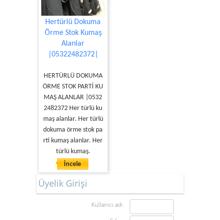
Hertürlü Dokuma
Örme Stok Kumaş
Alanlar
|05322482372|
HERTÜRLÜ DOKUMA
ÖRME STOK PARTİ KU
MAŞ ALANLAR |0532
2482372 Her türlü ku
maş alanlar. Her türlü
dokuma örme stok pa
rti kumaş alanlar. Her
türlü kumaş.
İncele
Üyelik Girişi
Kullanıcı adı