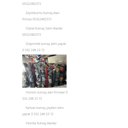
05322482372
Zeytinburnu Kumaş Alan
firması 05322482372
Orjinal Kumaş Satın Alanlar
05322482372
Döşemelik kumaş alımı yapılır
0 532 248 23 72
Hürrem kumaş alan firmalar 0
532 248 23 72
Kanvas kumaş çeşitleri alımı
yapılır 0 532 248 23 72
İnterlok Kumaş Alanlar