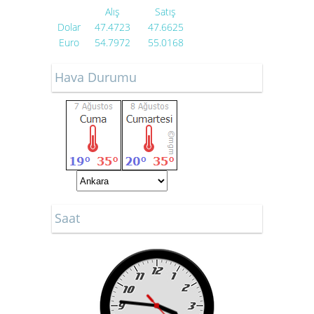
Alış
Satış
Dolar
47.4723
47.6625
Euro
54.7972
55.0168
Hava Durumu
Saat