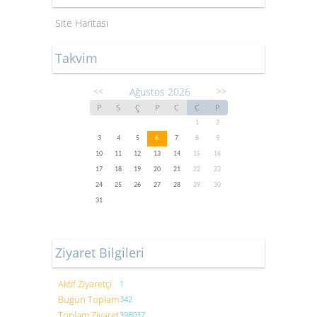
Site Haritası
Takvim
Ağustos 2026
<<
>>
P
S
Ç
P
C
C
P
1
2
3
4
5
6
7
8
9
10
11
12
13
14
15
16
17
18
19
20
21
22
23
24
25
26
27
28
29
30
31
Ziyaret Bilgileri
Aktif Ziyaretçi
1
Bugün Toplam
342
Toplam Ziyaret
398037