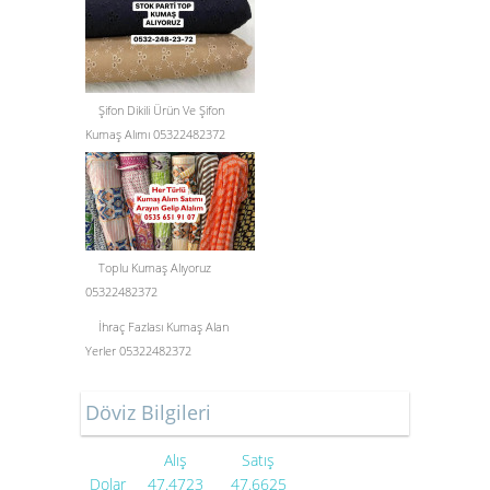
Şifon Dikili Ürün Ve Şifon
Kumaş Alımı 05322482372
Toplu Kumaş Alıyoruz
05322482372
İhraç Fazlası Kumaş Alan
Yerler 05322482372
Döviz Bilgileri
Alış
Satış
Dolar
47.4723
47.6625