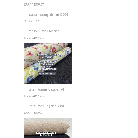
05322482372
Jessica kumaş alanlar 0 532
248 23 72
Poplin Kumaş Alanlar
05322482372
Keten Kumaş Çeşitleri Alınır
05322482372
Kot Kumaş Çeşitleri Alınır
05322482372