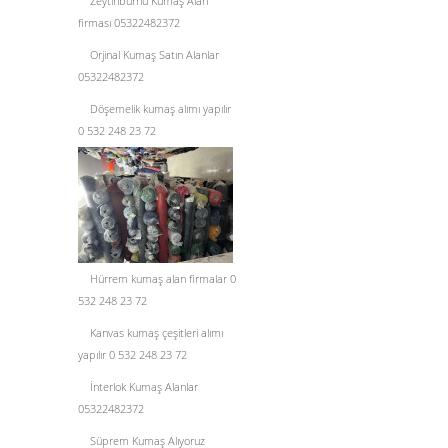
Zeytinburnu Kumaş Alan
firması 05322482372
Orjinal Kumaş Satın Alanlar
05322482372
Döşemelik kumaş alımı yapılır
0 532 248 23 72
Hürrem kumaş alan firmalar 0
532 248 23 72
Kanvas kumaş çeşitleri alımı
yapılır 0 532 248 23 72
İnterlok Kumaş Alanlar
05322482372
Süprem Kumaş Alıyoruz