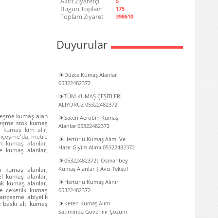
Aktif Ziyaretçi
5
Bugün Toplam
175
Toplam Ziyaret
398610
Duyurular
Düzce Kumaş Alanlar
05322482372
TÜM KUMAŞ ÇEŞİTLERİ
ALIYORUZ 05322482372
çeşme kumaş alan
Saten Aerobin Kumaş
çeşme stok kumaş
Alanlar 05322482372
 kumaş kim alır,
ançeşme'da, metre
Hertürlü Kumaş Alımı Ve
n kumaş alanlar,
Hazır Giyim Alımı 05322482372
 kumaş alanlar,
05322482372| Osmanbey
Kumaş Alanlar | Avcı Tekstil
 kumaş alanlar,
l kumaş alanlar,
Hertürlü Kumaş Alınır
k kumaş alanlar,
e ceketlik kumaş
05322482372
ançeşme abiyelik
 baskı altı kumaş
Keten Kumaş Alım
Satımında Güvenilir Çözüm