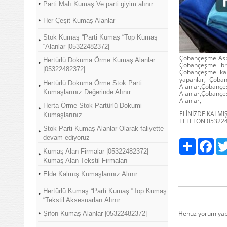
Parti Malı Kumaş Ve parti giyim alınır
Her Çeşit Kumaş Alanlar
Stok Kumaş “Parti Kumaş “Top Kumaş
“Alanlar |05322482372|
Çobançeşme Aspe
Hertürlü Dokuma Örme Kumaş Alanlar
Çobançeşme br
|05322482372|
Çobançeşme kam
yapanlar, Çoba
Hertürlü Dokuma Örme Stok Parti
Alanlar,Çoban
Kumaşlarınız Değerinde Alınır
Alanlar,Çobanç
Alanlar,
Herta Örme Stok Partürlü Dokumi
ELİNİZDE KALMI
Kumaşlarınız
TELEFON 05322
Stok Parti Kumaş Alanlar Olarak faliyette
devam ediyoruz
Paylaş
Fac
Kumaş Alan Firmalar |05322482372|
Kumaş Alan Tekstil Firmaları
Elde Kalmış Kumaşlarınız Alınır
Hertürlü Kumaş “Parti Kumaş “Top Kumaş
“Tekstil Aksesuarları Alınır.
Henüz yorum yap
Şifon Kumaş Alanlar |05322482372|