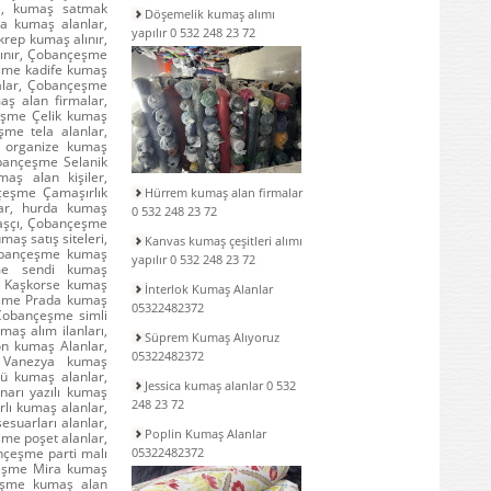
e, kumaş satmak
Döşemelik kumaş alımı
a kumaş alanlar,
yapılır 0 532 248 23 72
rep kumaş alınır,
lınır, Çobançeşme
eşme kadife kumaş
alar, Çobançeşme
ş alan firmalar,
eşme Çelik kumaş
me tela alanlar,
e organize kumaş
bançeşme Selanik
aş alan kişiler,
çeşme Çamaşırlık
Hürrem kumaş alan firmalar
ar, hurda kumaş
0 532 248 23 72
aşçı, Çobançeşme
ş satış siteleri,
Kanvas kumaş çeşitleri alımı
Çobançeşme kumaş
yapılır 0 532 248 23 72
şme sendi kumaş
 Kaşkorse kumaş
İnterlok Kumaş Alanlar
eşme Prada kumaş
05322482372
Çobançeşme simli
aş alım ilanları,
Süprem Kumaş Alıyoruz
n kumaş Alanlar,
05322482372
 Vanezya kumaş
ü kumaş alanlar,
Jessica kumaş alanlar 0 532
arı yazılı kumaş
248 23 72
lı kumaş alanlar,
suarları alanlar,
Poplin Kumaş Alanlar
me poşet alanlar,
nçeşme parti malı
05322482372
çeşme Mira kumaş
çeşme kumaş alan