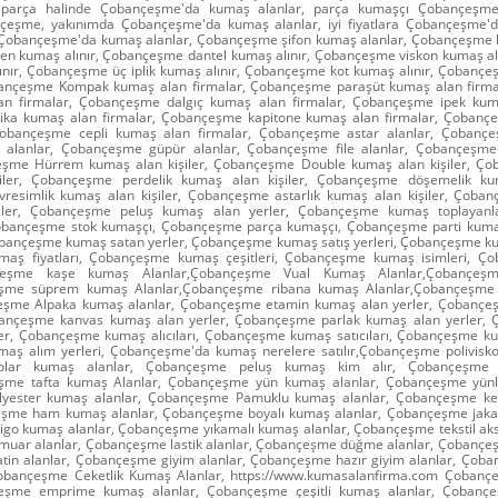
 parça halinde Çobançeşme'da kumaş alanlar, parça kumaşçı Çobançeşm
çeşme, yakınımda Çobançeşme'da kumaş alanlar, iyi fiyatlara Çobançeşme'd
a Çobançeşme'da kumaş alanlar, Çobançeşme şifon kumaş alanlar, Çobançeşme k
n kumaş alınır, Çobançeşme dantel kumaş alınır, Çobançeşme viskon kumaş a
alınır, Çobançeşme üç iplik kumaş alınır, Çobançeşme kot kumaş alınır, Çobanç
obançeşme Kompak kumaş alan firmalar, Çobançeşme paraşüt kumaş alan firm
an firmalar, Çobançeşme dalgıç kumaş alan firmalar, Çobançeşme ipek kuma
ika kumaş alan firmalar, Çobançeşme kapitone kumaş alan firmalar, Çobanç
Çobançeşme cepli kumaş alan firmalar, Çobançeşme astar alanlar, Çobançeş
 alanlar, Çobançeşme güpür alanlar, Çobançeşme file alanlar, Çobançeşm
eşme Hürrem kumaş alan kişiler, Çobançeşme Double kumaş alan kişiler, Ço
iler, Çobançeşme perdelik kumaş alan kişiler, Çobançeşme döşemelik kum
esimlik kumaş alan kişiler, Çobançeşme astarlık kumaş alan kişiler, Çoban
iler, Çobançeşme peluş kumaş alan yerler, Çobançeşme kumaş toplayanl
bançeşme stok kumaşçı, Çobançeşme parça kumaşçı, Çobançeşme parti kum
obançeşme kumaş satan yerler, Çobançeşme kumaş satış yerleri, Çobançeşme kuma
aş fiyatları, Çobançeşme kumaş çeşitleri, Çobançeşme kumaş isimleri, 
ançeşme kaşe kumaş Alanlar,Çobançeşme Vual Kumaş Alanlar,Çobançe
eşme süprem kumaş Alanlar,Çobançeşme ribana kumaş Alanlar,Çobançeşme
çeşme Alpaka kumaş alanlar, Çobançeşme etamin kumaş alan yerler, Çobanç
bançeşme kanvas kumaş alan yerler, Çobançeşme parlak kumaş alan yerler, 
er, Çobançeşme kumaş alıcıları, Çobançeşme kumaş satıcıları, Çobançeşme kum
ş alım yerleri, Çobançeşme'da kumaş nerelere satılır,Çobançeşme polivisko
lar kumaş alanlar, Çobançeşme peluş kumaş kim alır, Çobançeşme
eşme tafta kumaş Alanlar, Çobançeşme yün kumaş alanlar, Çobançeşme yünl
yester kumaş alanlar, Çobançeşme Pamuklu kumaş alanlar, Çobançeşme ken
eşme ham kumaş alanlar, Çobançeşme boyalı kumaş alanlar, Çobançeşme jakar
go kumaş alanlar, Çobançeşme yıkamalı kumaş alanlar, Çobançeşme tekstil akse
uar alanlar, Çobançeşme lastik alanlar, Çobançeşme düğme alanlar, Çobançeş
tin alanlar, Çobançeşme giyim alanlar, Çobançeşme hazır giyim alanlar, Çoba
 Çobançeşme Ceketlik Kumaş Alanlar, https://www.kumasalanfirma.com Çoban
çeşme emprime kumaş alanlar, Çobançeşme çeşitli kumaş alanlar, Çoban