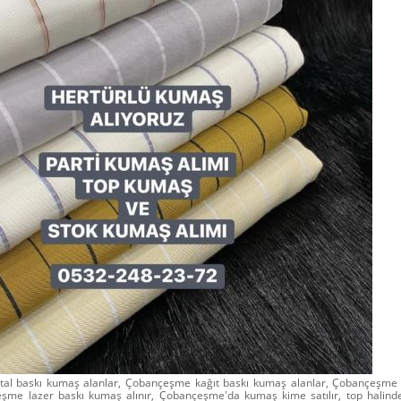
tal baskı kumaş alanlar, Çobançeşme kağıt baskı kumaş alanlar, Çobançeşme
eşme lazer baskı kumaş alınır, Çobançeşme'da kumaş kime satılır, top hali