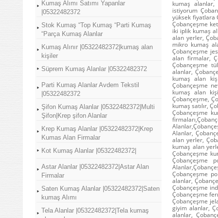
Kumaş Alımı Satımı Yapanlar
kumaş alanlar,
istiyorum Çoban
|05322482372
yüksek fiyatlar
Çobançeşme kete
Stok Kumaş “Top Kumaş “Parti Kumaş
iki iplik kumaş 
“Parça Kumaş Alanlar
alan yerler, Ç
mikro kumaş al
Kumaş Alınır |05322482372|kumaş alan
Çobançeşme jes
kişiler
alan firmalar, 
Çobançeşme tül
Süprem Kumaş Alanlar |05322482372
alanlar, Çobanç
kumaş alan kiş
Parti Kumaş Alanlar Avdem Tekstil
Çobançeşme nevr
kumaş alan kiş
|05322482372
Çobançeşme, Ço
kumaş satılır, Ç
Şifon Kumaş Alanlar |05322482372|Multi
Çobançeşme kum
Şifon|Krep şifon Alanlar
firmaları,Çob
Alanlar,Çobanç
Krep Kumaş Alanlar |05322482372|Krep
Alanlar, Çoban
Kumas Alan Firmalar
alan yerler, Ço
kumaş alan yerl
Kot Kumaş Alanlar |05322482372|
Çobançeşme kuma
Çobançeşme po
Astar Alanlar |05322482372|Astar Alan
Alanlar,Çobanç
Çobançeşme pol
Firmalar
alanlar, Çobanç
Çobançeşme indi
Saten Kumaş Alanlar |05322482372|Saten
Çobançeşme ferm
kumaş Alımı
Çobançeşme jela
giyim alanlar,
Tela Alanlar |05322482372|Tela kumaş
alanlar, Çoban