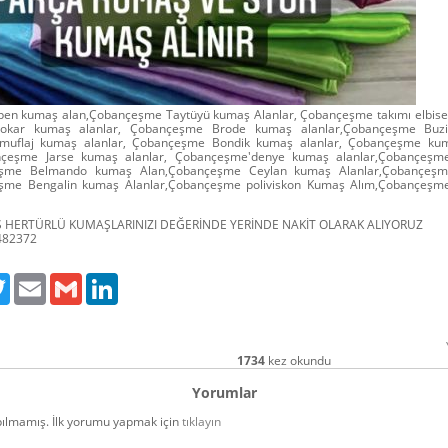
n kumaş alan,Çobançeşme Taytüyü kumaş Alanlar, Çobançeşme takımı elbiseli
okar kumaş alanlar, Çobançeşme Brode kumaş alanlar,Çobançeşme Buzi
uflaj kumaş alanlar, Çobançeşme Bondik kumaş alanlar, Çobançeşme kum
nçeşme Jarse kumaş alanlar, Çobançeşme'denye kumaş alanlar,Çobançeşm
çeşme Belmando kumaş Alan,Çobançeşme Ceylan kumaş Alanlar,Çobançeş
eşme Bengalin kumaş Alanlar,Çobançeşme poliviskon Kumaş Alım,Çobançe
Ş HERTÜRLÜ KUMAŞLARINIZI DEĞERİNDE YERİNDE NAKİT OLARAK ALIYORUZ
482372
ebook
Twitter
Email
Gmail
LinkedIn
1734
kez okundu
Yorumlar
ılmamış. İlk yorumu yapmak için
tıklayın