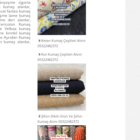
bançeşme sigorta
e kumaş alanlar,
cat fazlası kumaş
çeşme lame kumaş
e deri alanlar,
ericoton Kumaş
me Velboa kumaş
e kırinkıl kumaş
me Ayrobin Kumaş
Keten Kumaş Çeşitleri Alınır
t kumaş alanlar,
05322482372
Kot Kumaş Çeşitleri Alınır
05322482372
Şifon Dikili Ürün Ve Şifon
Kumaş Alımı 05322482372