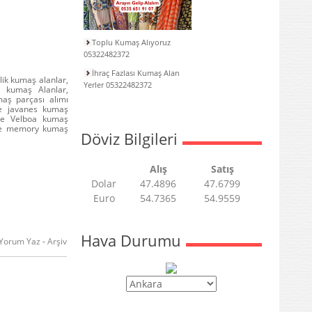
Toplu Kumaş Alıyoruz
05322482372
İhraç Fazlası Kumaş Alan
k kumaş alanlar,
Yerler 05322482372
 kumaş Alanlar,
aş parçası alımı
e javanes kumaş
me Velboa kumaş
şme memory kumaş
Döviz Bilgileri
Alış
Satış
Dolar
47.4896
47.6799
Euro
54.7365
54.9559
Hava Durumu
Yorum Yaz
-
Arşiv