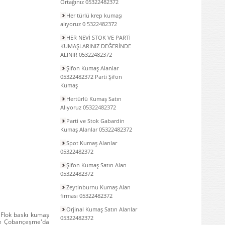
Ortağınız 05322482372
Her türlü krep kumaşı
alıyoruz 0 5322482372
HER NEVİ STOK VE PARTİ
KUMAŞLARINIZ DEĞERİNDE
ALINIR 05322482372
Şifon Kumaş Alanlar
05322482372 Parti Şifon
Kumaş
Hertürlü Kumaş Satın
Alıyoruz 05322482372
Parti ve Stok Gabardin
Kumaş Alanlar 05322482372
Spot Kumaş Alanlar
05322482372
Şifon Kumaş Satın Alan
05322482372
Zeytinburnu Kumaş Alan
firması 05322482372
Orjinal Kumaş Satın Alanlar
 Flok baskı kumaş
05322482372
nde Çobançeşme'da