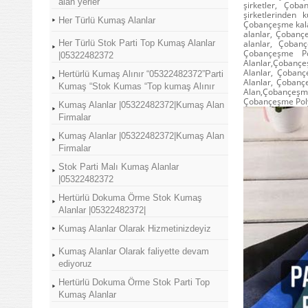
alan yerler
şirketler, Çob
şirketlerinden
Her Türlü Kumaş Alanlar
Çobançeşme kalan
alanlar, Çobanç
Her Türlü Stok Parti Top Kumaş Alanlar
alanlar, Çoban
Çobançeşme Po
|05322482372
Alanlar,Çoban
Alanlar, Çoban
Hertürlü Kumaş Alınır “05322482372”Parti
Alanlar, Çoban
Kumaş “Stok Kumas “Top kumaş Alınır
Alan,Çobançeşm
Çobançeşme Poly
Kumaş Alanlar |05322482372|Kumaş Alan
Firmalar
Kumaş Alanlar |05322482372|Kumaş Alan
Firmalar
Stok Parti Malı Kumaş Alanlar
|05322482372
Hertürlü Dokuma Örme Stok Kumaş
Alanlar |05322482372|
Kumaş Alanlar Olarak Hizmetinizdeyiz
Kumaş Alanlar Olarak faliyette devam
ediyoruz
Hertürlü Dokuma Örme Stok Parti Top
Kumaş Alanlar