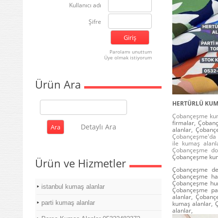
Kullanıcı adı
Şifre
Parolamı unuttum
Üye olmak istiyorum
Ürün Ara
HERTÜRLÜ KUMA
Çobançeşme kuma
firmalar, Çoba
Detaylı Ara
alanlar, Çoban
Çobançeşme'da k
ile kumaş alan
Çobançeşme do
Çobançeşme kuma
Ürün ve Hizmetler
Çobançeşme des
Çobançeşme hat
Çobançeşme hur
istanbul kumaş alanlar
Çobançeşme pan
alanlar, Çoban
parti kumaş alanlar
kumaş alanlar, 
alanlar,